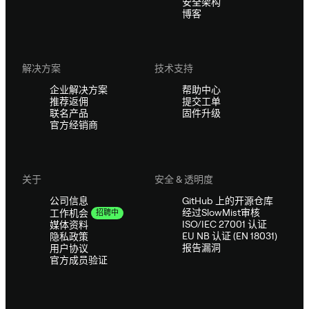
安全架构
博客
解决方案
技术支持
企业解决方案
帮助中心
推荐返佣
提交工单
联名产品
固件升级
官方经销商
关于
安全 & 透明度
公司信息
GitHub 上的开源仓库
经过SlowMist审核
工作机会
招聘中
ISO/IEC 27001 认证
媒体资料
EU NB 认证 (EN 18031)
隐私政策
报告漏洞
用户协议
官方成员验证