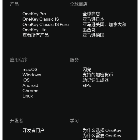
产品
全球商店
OneKey Pro
全球商店
OneKey Classic 1S
亚马逊日本
OneKey Classic 1S Pure
亚马逊美国、加拿大和
OneKey Lite
墨西哥
查看所有产品
亚马逊德国
应用程序
服务
macOS
闪兑
Windows
支持的加密货币
iOS
助记词生成器
Android
EIPs
Chrome
Linux
开发者
学习
开发者门户
为什么选择 OneKey
为什么需要 OneKey