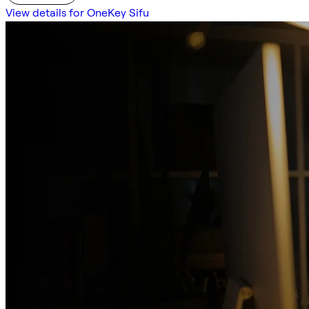
View details for OneKey Sifu