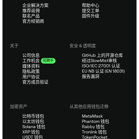
企业解决方案
帮助中心
推荐返佣
提交工单
联名产品
固件升级
官方经销商
关于
安全 & 透明度
公司信息
GitHub 上的开源仓库
经过SlowMist审核
工作机会
招聘中
ISO/IEC 27001 认证
媒体资料
EU NB 认证 (EN 18031)
隐私政策
报告漏洞
用户协议
官方成员验证
加密资产
从其他应用钱包迁移
比特币钱包
MetaMask
以太坊钱包
Phantom 钱包
Solana 钱包
Rabby 钱包
XRP 钱包
Tronlink 钱包
USDT 钱包
TokenPocket