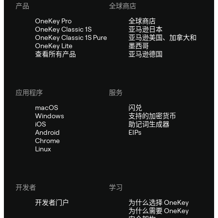
产品
全球商店
OneKey Pro
全球商店
OneKey Classic 1S
亚马逊日本
OneKey Classic 1S Pure
亚马逊美国、加拿大和
OneKey Lite
墨西哥
查看所有产品
亚马逊德国
应用程序
服务
macOS
闪兑
Windows
支持的加密货币
iOS
助记词生成器
Android
EIPs
Chrome
Linux
开发者
学习
开发者门户
为什么选择 OneKey
为什么需要 OneKey