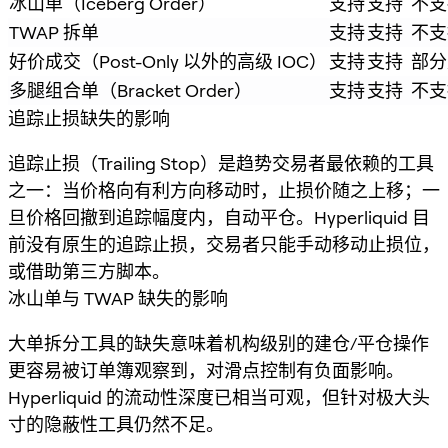
冰山单（Iceberg Order）
支持
支持
不支
TWAP 拆单
支持
支持
不支
好价成交（Post-Only 以外的高级 IOC）
支持
支持
部分
多腿组合单（Bracket Order）
支持
支持
不支
追踪止损缺失的影响
追踪止损（Trailing Stop）是趋势交易者最依赖的工具
之一：当价格向有利方向移动时，止损价随之上移；一
旦价格回撤到追踪幅度内，自动平仓。Hyperliquid 目
前没有原生的追踪止损，交易者只能手动移动止损位，
或借助第三方脚本。
冰山单与 TWAP 缺失的影响
大单拆分工具的缺失意味着机构级别的建仓/平仓操作
更容易被订单簿观察到，对滑点控制有负面影响。
Hyperliquid 的流动性深度已相当可观，但针对极大头
寸的隐蔽性工具仍然不足。