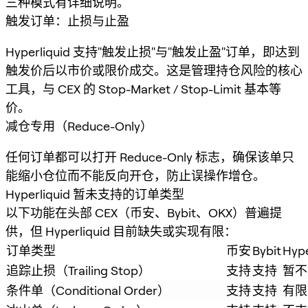
三种模式有详细说明。
触发订单：止损与止盈
Hyperliquid 支持"触发止损"与"触发止盈"订单，即达到
触发价后以市价或限价成交。这是管理持仓风险的核心
工具，与 CEX 的 Stop-Market / Stop-Limit 基本等
价。
减仓专用（Reduce-Only）
任何订单都可以打开 Reduce-Only 标志，确保该单只
能缩小仓位而不能反向开仓，防止误操作增仓。
Hyperliquid 暂未支持的订单类型
以下功能在头部 CEX（币安、Bybit、OKX）普遍提
供，但 Hyperliquid 目前缺失或实现有限：
订单类型
币安
Bybit
Hype
追踪止损（Trailing Stop）
支持
支持
暂不
条件单（Conditional Order）
支持
支持
有限