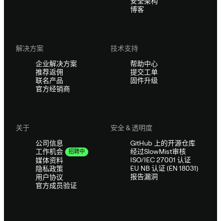
安全架构
博客
解决方案
技术支持
企业解决方案
帮助中心
推荐返佣
提交工单
联名产品
固件升级
官方经销商
关于
安全 & 透明度
公司信息
GitHub 上的开源仓库
经过SlowMist审核
工作机会
招聘中
ISO/IEC 27001 认证
媒体资料
EU NB 认证 (EN 18031)
隐私政策
报告漏洞
用户协议
官方成员验证