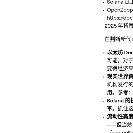
Solana 
OpenZe
https://do
2025 年
在判断新代
以太坊 De
可能。对于
变得经济高
现实世界资
机构发行
用。参考
Solan
事。抓住这
流动性高
——但当炒作
（rug 