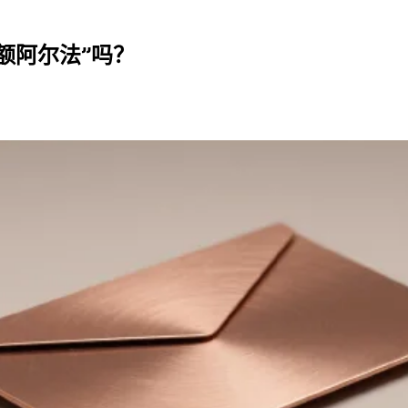
巨额阿尔法”吗？