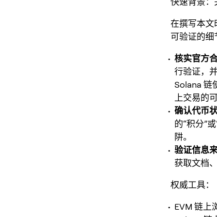
快速背景：
在撰写本文
可验证的细
核实官方
行验证，并
Solana 
上交易的可靠
确认代币
的“积分”
阱。
验证信息
获取文档
权威工具
：
EVM 链上浏