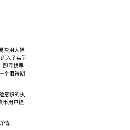
易费用大幅
段迈入了实际
，即寻找早
下一个值得期
险意识的执
货币用户提
详情。