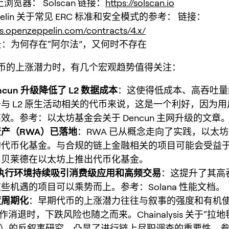
链上浏览器： Solscan 链接：
https://solscan.io
ppelin 关于常见 ERC 标准和安全模式的参考： 链接：
cs.openzeppelin.com/contracts/4.x/
背景：为何存在“阿尔法”，又何时不存在
币的上涨潜力时，有几个宏观趋势值得关注：
ncun 升级降低了 L2 数据成本
：这使得低成本、高吞吐量
与 L2 原生活动相关的代币来说，这是一个利好，因为
效。参考：以太坊基金会关于 Dencun 主网升级的文章
产（RWA）已落地
：RWA 已从概念走向了实践，以太
的代币化基金。与合规的链上金融相关的项目可能会受益
：贝莱德在以太坊上推出代币化基金。
a 的执行环境持续吸引消费级应用和高频交易
：这提升了其高
些机遇的项目可以乘势而上。参考：Solana 性能文档。
度周期化
：早期代币的上涨潜力往往与叙事的强度和有机
消退时，下跌风险也随之而来。Chainalysis 关于“拉地
pulls）的反叙事研究，凸显了进行链上尽职调查的重要性。