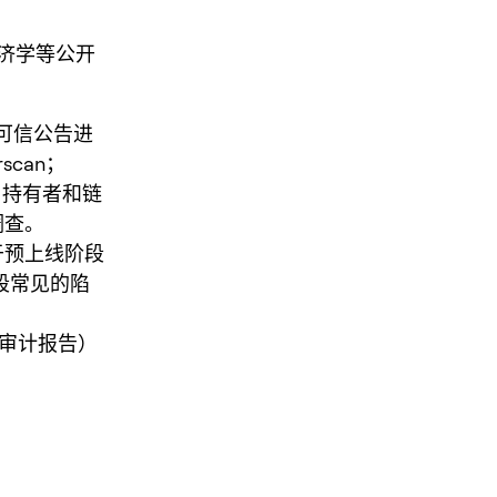
经济学等公开
或可信公告进
can；
代码、持有者和链
调查。
于预上线阶段
段常见的陷
全审计报告）