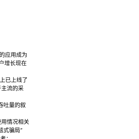
的应用成为
用户增长现在
。
坊上已上线了
于主流的采
吞吐量的叙
使用情况相关
毯式骗局”
参考：