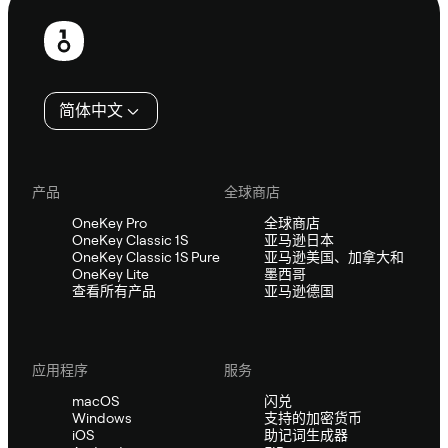
页
脚
简体中文
产品
全球商店
OneKey Pro
全球商店
OneKey Classic 1S
亚马逊日本
OneKey Classic 1S Pure
亚马逊美国、加拿大和
OneKey Lite
墨西哥
查看所有产品
亚马逊德国
应用程序
服务
macOS
闪兑
Windows
支持的加密货币
iOS
助记词生成器