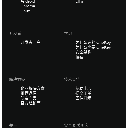
Android
EIPs
Chrome
Linux
开发者
学习
开发者门户
为什么选择 OneKey
为什么需要 OneKey
安全架构
博客
解决方案
技术支持
企业解决方案
帮助中心
推荐返佣
提交工单
联名产品
固件升级
官方经销商
关于
安全 & 透明度