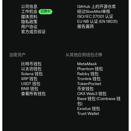
公司信息
GitHub 上的开源仓库
经过SlowMist审核
工作机会
招聘中
ISO/IEC 27001 认证
媒体资料
EU NB 认证 (EN 18031)
隐私政策
报告漏洞
用户协议
官方成员验证
加密资产
从其他应用钱包迁移
比特币钱包
MetaMask
以太坊钱包
Phantom 钱包
Solana 钱包
Rabby 钱包
XRP 钱包
Tronlink 钱包
USDT 钱包
TokenPocket
BNB 钱包
币安钱包
查看所有钱包
OKX Web3 钱包
Base 钱包 (Coinbase 钱
包)
Exodus 钱包
Trust Wallet