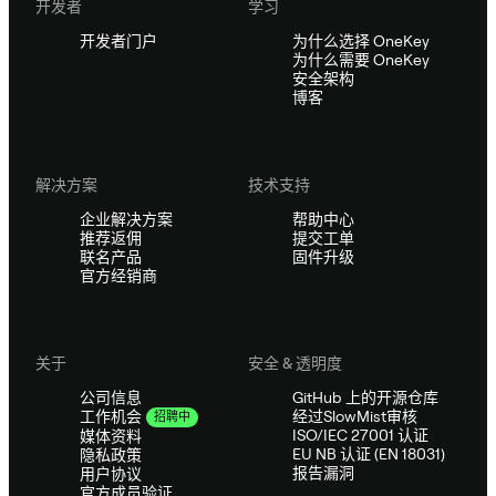
开发者
学习
开发者门户
为什么选择 OneKey
为什么需要 OneKey
安全架构
博客
解决方案
技术支持
企业解决方案
帮助中心
推荐返佣
提交工单
联名产品
固件升级
官方经销商
关于
安全 & 透明度
公司信息
GitHub 上的开源仓库
经过SlowMist审核
工作机会
招聘中
ISO/IEC 27001 认证
媒体资料
EU NB 认证 (EN 18031)
隐私政策
报告漏洞
用户协议
官方成员验证