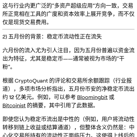
这与行业内更广泛的“多资产超级应用”方向一致，交易
所正竞相在
工具的广度
和
资本效率
上展开竞争，而不仅
仅是现货交易费用。
2) 五月份的背景：稳定币流动性正在流失
六月份的流入尤为引人注目，因为五月份普遍以资金流
出为特征，尤其是稳定币——通常被视为市场的“干
粉”。
根据 CryptoQuant 的评论和交易所余额跟踪（行业报
道），多项市场分析指出，
五月份币安的净稳定币流出
约 12 亿美元
。例如，可以参考
Bloomingbit
或
Bitcoinist
的摘要，其中引用了此数据。
即使您认为稳定币流出是中性的（例如，用户将流动性
转移到链上收益或结算通道），但整体含义仍然是：
中
心化交易所持有的流动性正面临压力
。这使得上线后的