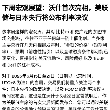
下周宏观展望：沃什首次亮相，美联
储与日本央行将公布利率决议
像本周这样的宏观周，其对
比特币
和更广泛的
加密市
场
的影响，往往不亚于任何单一链上催化剂。当多家
主要央行在几天内相继发声时，“金钱的价格”（短期利
率）、预期（前瞻性指引）以及全球融资条件都可能迅
速变化，直接影响
美元流动性
、
风险偏好
以及 TradFi
和 DeFi 的杠杆成本。
对于
2026年6月15日至21日
（日期以
北京时间，
UTC+8
为准）的当周，交易员们将重点关注两个事
件：
日本央行的政策决定
，以及
FOMC 的利率决议 +
新闻发布会
，这也是在沃什于5月22日宣誓就职后，
作
为美联储主席的首次会后新闻发布会
。您可以通过美联
储自身的公告确认领导层的过渡：
美联储关于沃什宣誓