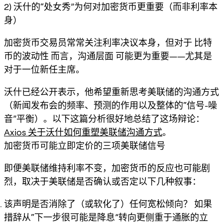
2) 沃什的“处女秀”为何对加密货币更重要（而非利率本
身）
加密货币交易员常常关注利率决议本身，但对于
比特
币的波动性
而言，
沟通层面
可能更为重要——尤其是
对于一位新任主席。
沃什已经公开表示，他希望重新思考美联储的沟通方式
（新闻发布会的频率、预测的作用以及整体的“信号-噪
音”平衡）。以下这篇分析很好地总结了这场辩论：
Axios 关于沃什如何重塑美联储沟通方式
。
加密货币可能立即定价的三项美联储信号
即便美联储维持利率不变，加密货币的反应也可能剧
烈，取决于美联储是否确认或否定以下几种叙事：
该声明是否消除了（或软化了）任何宽松倾向？
如果
措辞从“下一步很可能是降息”转向更侧重于通胀的立