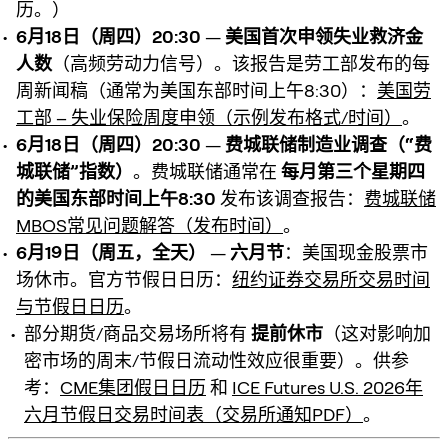
历。）
6月18日（周四）20:30
—
美国首次申领失业救济金
人数
（高频劳动力信号）。该报告是劳工部发布的每
周新闻稿（通常为美国东部时间上午8:30）：
美国劳
工部 – 失业保险周度申领（示例发布格式/时间）
。
6月18日（周四）20:30
—
费城联储制造业调查（“费
城联储”指数）
。费城联储通常在
每月第三个星期四
的美国东部时间上午8:30
发布该调查报告：
费城联储
MBOS常见问题解答（发布时间）
。
6月19日（周五，全天）
—
六月节
：美国现金股票市
场休市。官方节假日日历：
纽约证券交易所交易时间
与节假日日历
。
部分期货/商品交易场所将有
提前休市
（这对影响加
密市场的周末/节假日流动性效应很重要）。供参
考：
CME集团假日日历
和
ICE Futures U.S. 2026年
六月节假日交易时间表（交易所通知PDF）
。