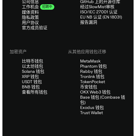
公司信息
GitHub 上的开源仓库
经过SlowMist审核
工作机会
招聘中
ISO/IEC 27001 认证
媒体资料
EU NB 认证 (EN 18031)
隐私政策
报告漏洞
用户协议
官方成员验证
加密资产
从其他应用钱包迁移
比特币钱包
MetaMask
以太坊钱包
Phantom 钱包
Solana 钱包
Rabby 钱包
XRP 钱包
Tronlink 钱包
USDT 钱包
TokenPocket
BNB 钱包
币安钱包
查看所有钱包
OKX Web3 钱包
Base 钱包 (Coinbase 钱
包)
Exodus 钱包
Trust Wallet