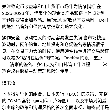
关注稳定币收益率和链上货币市场作为情绪指标
在
2025-2026 年，代币化的现金类产品和链上信贷对利
率预期变得更加敏感。当“无风险”收益率变动时，DeFi
的抵押品偏好和借贷需求通常会随之变化。
操作安全：波动性大的时期容易发生失误
当市场快速
波动时，网络钓鱼、地址投毒和仓促签名等情况很常
见。在交易压力大的时候，使用硬件钱包进行交易验证
可以减少“热钱包后悔”的情况。OneKey 的设计重点
——清晰的签名、多链支持和自托管工作流程——非常
适合您在跨链主动管理风险时使用。
结束语
下周将是罕见的组合：
日本央行（BOJ）的决策
、
完整
的 FOMC 套餐（声明稿 + 点阵图）
，以及市场对
鲍威
尔主席的政策和沟通风格
的首次全面审视。加密货币是