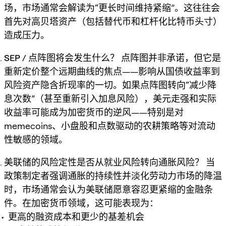
场，市场通常会解读为“更长时间维持紧缩”。这往往会
首先对高贝塔资产（包括替代币和杠杆化比特币头寸）
造成压力。
SEP / 点阵图将会发生什么？
点阵图并非承诺，但它是
重新定价整个远期曲线的焦点——影响从国债收益率到
风险资产隐含折现率的一切。如果点阵图转向“减少降
息次数”（甚至重新引入加息风险），
美元走强
和
实际
收益率
可能成为加密货币的逆风——特别是对
memecoins、小盘股和点数驱动的农耕策略等对流动
性敏感的领域。
美联储的风险定性是否从就业风险转向通胀风险？
当
政策制定者强调通胀的持续性并淡化劳动力市场的降温
时，市场通常会认为美联储愿意容忍更紧缩的金融条
件。在加密货币领域，这可能表现为：
更高的融资成本和更少的基差机会