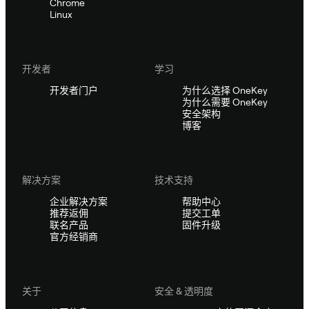
Chrome
Linux
开发者
学习
开发者门户
为什么选择 OneKey
为什么需要 OneKey
安全架构
博客
解决方案
技术支持
企业解决方案
帮助中心
推荐返佣
提交工单
联名产品
固件升级
官方经销商
关于
安全 & 透明度