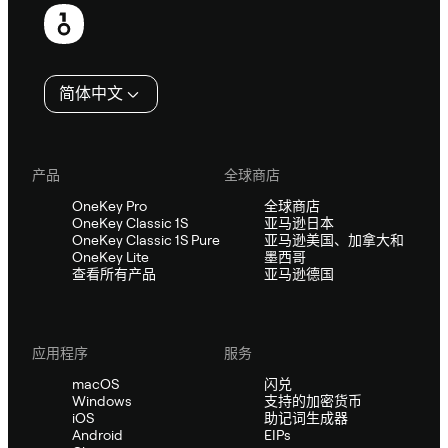
页
脚
简体中文
产品
全球商店
OneKey Pro
全球商店
OneKey Classic 1S
亚马逊日本
OneKey Classic 1S Pure
亚马逊美国、加拿大和
OneKey Lite
墨西哥
查看所有产品
亚马逊德国
应用程序
服务
macOS
闪兑
Windows
支持的加密货币
iOS
助记词生成器
Android
EIPs