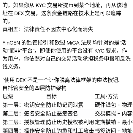
的。如果你从 KYC 交易所提币到某个地址，再从该地
址在 DEX 交易，这条资金链路在技术上是可以追踪
的。
真相五：法律责任不因去中心化而消失
FinCEN 的监管指引
和欧盟
MiCA 法规
均针对的是"活
动"而非"平台"。即便你使用的平台没有 KYC 要求，作
为用户，你依然对自己的交易活动承担税务申报和反洗
钱义务。
"使用 DEX"不是一个让你脱离法律框架的魔法按钮。
自托管安全的四层防护架构
层级
目标
工具/方法
第一层：密钥安全
防止助记词泄露
硬件钱包 + 物
第二层：签名安全
防止恶意签名
交易模拟 + 内
第三层：授权管理
防止历史授权被利用
定期撤销 + 最
第四层：操作安全
防止钓鱼和社工攻击
书签访问 + 地