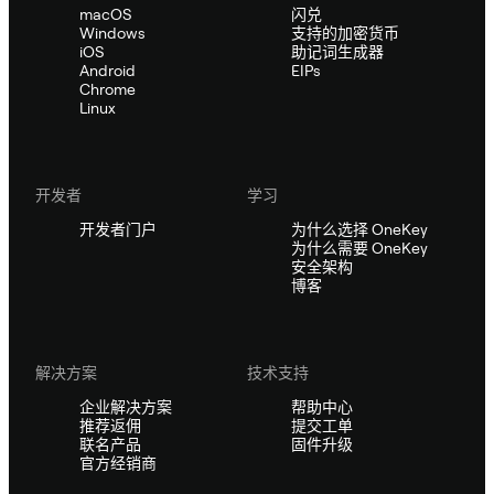
macOS
闪兑
Windows
支持的加密货币
iOS
助记词生成器
Android
EIPs
Chrome
Linux
开发者
学习
开发者门户
为什么选择 OneKey
为什么需要 OneKey
安全架构
博客
解决方案
技术支持
企业解决方案
帮助中心
推荐返佣
提交工单
联名产品
固件升级
官方经销商