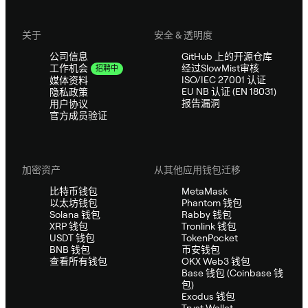
关于
安全 & 透明度
公司信息
GitHub 上的开源仓库
经过SlowMist审核
工作机会
招聘中
ISO/IEC 27001 认证
媒体资料
EU NB 认证 (EN 18031)
隐私政策
报告漏洞
用户协议
官方成员验证
加密资产
从其他应用钱包迁移
比特币钱包
MetaMask
以太坊钱包
Phantom 钱包
Solana 钱包
Rabby 钱包
XRP 钱包
Tronlink 钱包
USDT 钱包
TokenPocket
BNB 钱包
币安钱包
查看所有钱包
OKX Web3 钱包
Base 钱包 (Coinbase 钱
包)
Exodus 钱包
Trust Wallet