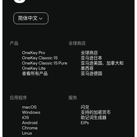
脚
简体中文
产品
全球商店
OneKey Pro
全球商店
OneKey Classic 1S
亚马逊日本
OneKey Classic 1S Pure
亚马逊美国、加拿大和
OneKey Lite
墨西哥
查看所有产品
亚马逊德国
应用程序
服务
macOS
闪兑
Windows
支持的加密货币
iOS
助记词生成器
Android
EIPs
Chrome
Linux