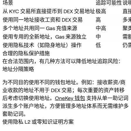
场景
追踪可能性
说
从 KYC 交易所直接提币到 DEX 交易地址
极高
直
使用同一地址接收工资和 DEX 交易
高
多
多个地址共用同一 Gas 充值来源
中高
聚
使用专用的全新地址，Gas 来源独立
中
需
使用隐私技术（如隐身地址）操作
低
仍
合理的隐私保护措施
在合法范围内，有几种方法可以降低地址追踪风险：
地址分隔策略
为不同目的使用不同的钱包地址。例如：接收薪资/商
业收款的地址不用于 DEX 交易；每次重要的资产转移
后考虑切换使用地址。
OneKey 钱包
支持从单一助记词
派生多个账户地址，方便管理多地址体系而无需维护多
套助记词。
使用隐私 L2 或零知识证明方案