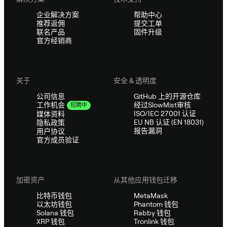
企业解决方案
帮助中心
推荐返佣
提交工单
联名产品
固件升级
官方经销商
关于
安全 & 透明度
公司信息
GitHub 上的开源仓库
经过SlowMist审核
工作机会
招聘中
ISO/IEC 27001 认证
媒体资料
EU NB 认证 (EN 18031)
隐私政策
报告漏洞
用户协议
官方成员验证
加密资产
从其他应用钱包迁移
比特币钱包
MetaMask
以太坊钱包
Phantom 钱包
Solana 钱包
Rabby 钱包
XRP 钱包
Tronlink 钱包