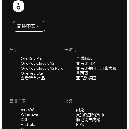
脚
简体中文
产品
全球商店
OneKey Pro
全球商店
OneKey Classic 1S
亚马逊日本
OneKey Classic 1S Pure
亚马逊美国、加拿大和
OneKey Lite
墨西哥
查看所有产品
亚马逊德国
应用程序
服务
macOS
闪兑
Windows
支持的加密货币
iOS
助记词生成器
Android
EIPs