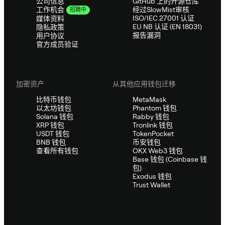
公司信息
GitHub 上的开源仓库
经过SlowMist审核
工作机会
招聘中
ISO/IEC 27001 认证
媒体资料
EU NB 认证 (EN 18031)
隐私政策
报告漏洞
用户协议
官方成员验证
加密资产
从其他应用钱包迁移
比特币钱包
MetaMask
以太坊钱包
Phantom 钱包
Solana 钱包
Rabby 钱包
XRP 钱包
Tronlink 钱包
USDT 钱包
TokenPocket
BNB 钱包
币安钱包
查看所有钱包
OKX Web3 钱包
Base 钱包 (Coinbase 钱
包)
Exodus 钱包
Trust Wallet