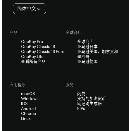
简体中文
产品
全球商店
OneKey Pro
全球商店
OneKey Classic 1S
亚马逊日本
OneKey Classic 1S Pure
亚马逊美国、加拿大和
OneKey Lite
墨西哥
查看所有产品
亚马逊德国
应用程序
服务
macOS
闪兑
Windows
支持的加密货币
iOS
助记词生成器
Android
EIPs
Chrome
Linux