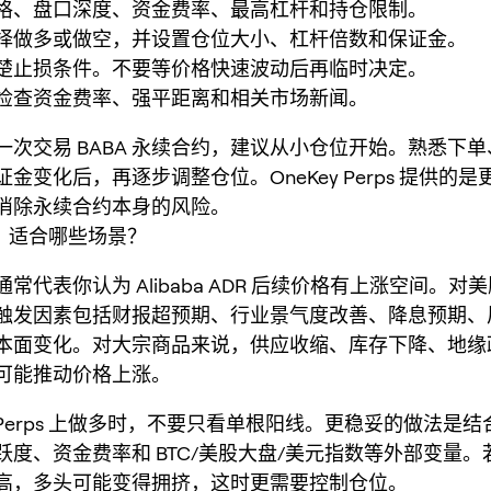
格、盘口深度、资金费率、最高杠杆和持仓限制。
择做多或做空，并设置仓位大小、杠杆倍数和保证金。
楚止损条件。不要等价格快速波动后再临时决定。
检查资金费率、强平距离和相关市场新闻。
一次交易 BABA 永续合约，建议从小仓位开始。熟悉下
金变化后，再逐步调整仓位。OneKey Perps 提供的
消除永续合约本身的风险。
A：适合哪些场景？
A 通常代表你认为 Alibaba ADR 后续价格有上涨空间。
触发因素包括财报超预期、行业景气度改善、降息预期、
本面变化。对大宗商品来说，供应收缩、库存下降、地缘
可能推动价格上涨。
ey Perps 上做多时，不要只看单根阳线。更稳妥的做法是
跃度、资金费率和 BTC/美股大盘/美元指数等外部变量。
高，多头可能变得拥挤，这时更需要控制仓位。