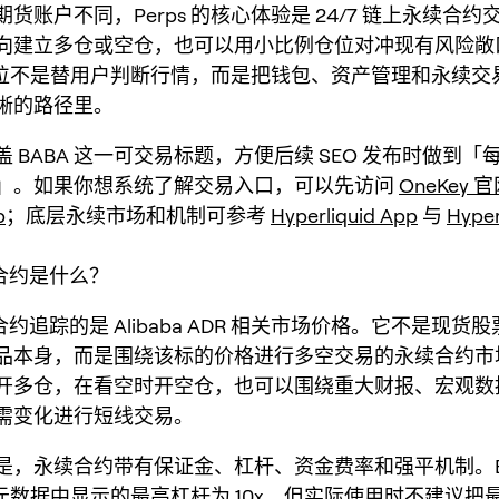
货账户不同，Perps 的核心体验是 24/7 链上永续合
向建立多仓或空仓，也可以用小比例仓位对冲现有风险敞口。
 的定位不是替用户判断行情，而是把钱包、资产管理和永续
晰的路径里。
 BABA 这一可交易标题，方便后续 SEO 发布时做到「
」。如果你想系统了解交易入口，可以先访问
OneKey 
p
；底层永续市场和机制可参考
Hyperliquid App
与
Hyper
续合约是什么？
合约追踪的是 Alibaba ADR 相关市场价格。它不是现货股票
品本身，而是围绕该标的价格进行多空交易的永续合约市
开多仓，在看空时开空仓，也可以围绕重大财报、宏观数
需变化进行短线交易。
是，永续合约带有保证金、杠杆、资金费率和强平机制。BA
dex 元数据中显示的最高杠杆为 10x，但实际使用时不建议