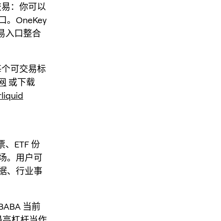
约交易：你可以
OneKey
交易入口整合
每个可交易标
官网
或下载
liquid
、ETF 份
场。用户可
据、行业事
BA 当前
把最高杠杆当作