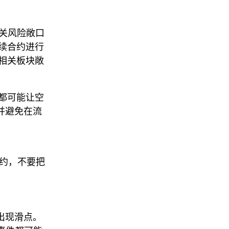
冲相关风险敞口
续合约进行
相关板块敞
都可能让空
，并避免在流
合约，不要把
。
易出现滑点。