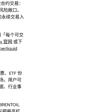
永续合约交易：
风险敞口。
理和永续交易入
做到「每个可交
ey 官网
或下
perliquid
票、ETF 份
场。用户可
据、行业事
NTOIL
建议把最高杠