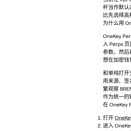
杆当作默认
比先选择高
为什么用 One
OneKey
入 Perp
参数，然后
想在加密钱
和单纯打开
用来源、签
繁观察 BRE
作为统一的
在 OneKey
打开
OneKe
进入 OneK