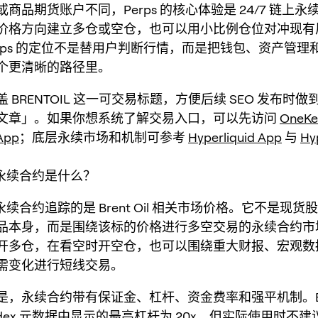
商品期货账户不同，Perps 的核心体验是 24/7 链上
价格方向建立多仓或空仓，也可以用小比例仓位对冲现有
 Perps 的定位不是替用户判断行情，而是把钱包、资产管
个更清晰的路径里。
 BRENTOIL 这一可交易标题，方便后续 SEO 发布时
文章」。如果你想系统了解交易入口，可以先访问
OneK
App
；底层永续市场和机制可参考
Hyperliquid App
与
Hy
L 永续合约是什么？
L 永续合约追踪的是 Brent Oil 相关市场价格。它不是现货股
品本身，而是围绕该标的价格进行多空交易的永续合约市
开多仓，在看空时开空仓，也可以围绕重大财报、宏观数
需变化进行短线交易。
是，永续合约带有保证金、杠杆、资金费率和强平机制。BRE
z dex 元数据中显示的最高杠杆为 20x，但实际使用时不