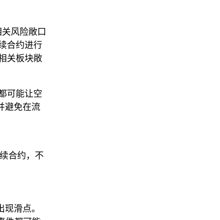
冲相关风险敞口
续合约进行
相关板块敞
都可能让空
，并避免在流
永续合约，不
。
易出现滑点。