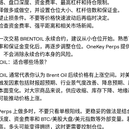
格、盘口深度、资金费率、最高杠杆和持仓限制。
择做多或做空，并设置仓位大小、杠杆倍数和保证金。
楚止损条件。不要等价格快速波动后再临时决定。
检查资金费率、强平距离和相关市场新闻。
次交易 BRENTOIL 永续合约，建议从小仓位开始。熟
和保证金变化后，再逐步调整仓位。OneKey Perps 
，不会消除永续合约本身的风险。
NTOIL：适合哪些场景？
TOIL 通常代表你认为 Brent Oil 后续价格有上涨空间。
触发因素包括财报超预期、行业景气度改善、降息预期、
本面变化。对大宗商品来说，供应收缩、库存下降、地缘
可能推动价格上涨。
ey Perps 上做多时，不要只看单根阳线。更稳妥的做法是
跃度、资金费率和 BTC/美股大盘/美元指数等外部变量。
高，多头可能变得拥挤，这时更需要控制仓位。