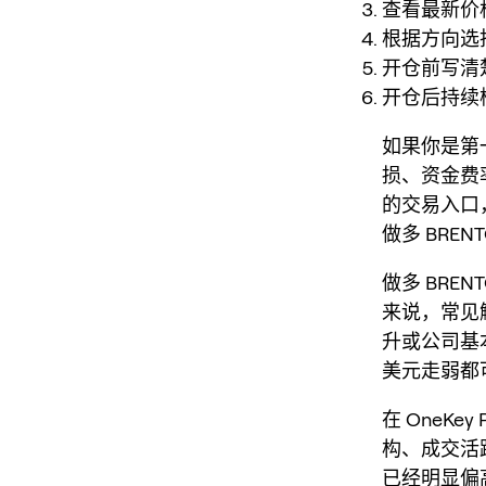
查看最新价
根据方向选
开仓前写清
开仓后持续
如果你是第一
损、资金费率
的交易入口
做多 BRE
做多 BREN
来说，常见
升或公司基
美元走弱都
在 OneK
构、成交活
已经明显偏