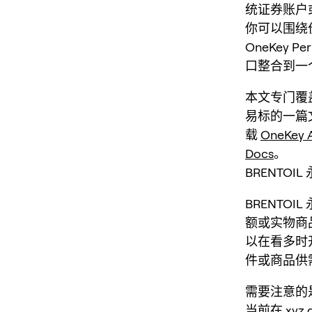
统证券账户或
你可以围绕
OneKey
口整合到一
本文专门覆盖
易标的一篇
载
OneKey 
Docs
。
BRENTOI
BRENTOI
额或实物商
以在看多时
件或商品供
需要注意的
当前在 xy