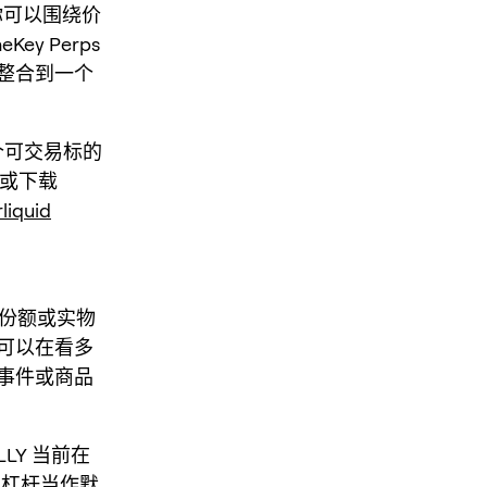
：你可以围绕价
 Perps
整合到一个
每个可交易标的
或下载
liquid
F 份额或实物
可以在看多
事件或商品
Y 当前在
最高杠杆当作默