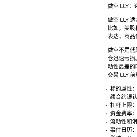
做空 LLY
做空 LLY
比如，美股
表达；商品
做空不是低
仓迅速亏损。
动性最差的
交易 LLY
标的属性：
续合约误
杠杆上限
资金费率
流动性和滑
事件日历：