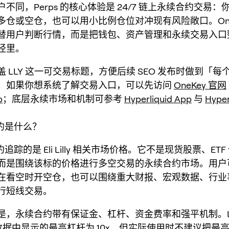
不同，Perps 的核心体验是 24/7 链上永续合约交易
仓或空仓，也可以用小比例仓位对冲现有风险敞口。OneKey
替用户判断行情，而是把钱包、资产管理和永续交易入口
径里。
 LLY 这一可交易标题，方便后续 SEO 发布时做到「
。如果你想系统了解交易入口，可以先访问
OneKey 官网
p
；底层永续市场和机制可参考
Hyperliquid App
与
Hyper
合约是什么？
约追踪的是 Eli Lilly 相关市场价格。它不是现货股票、ET
而是围绕该标的价格进行多空交易的永续合约市场。用户
在看空时开空仓，也可以围绕重大财报、宏观数据、行业
行短线交易。
是，永续合约带有保证金、杠杆、资金费率和强平机制。LL
x 元数据中显示的最高杠杆为 10x，但实际使用时不建议把