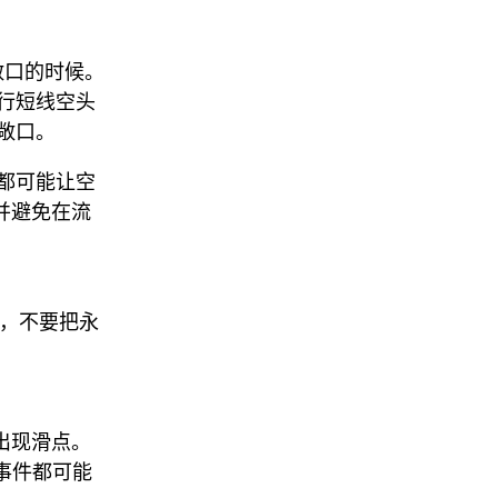
险敞口的时候。
行短线空头
敞口。
都可能让空
，并避免在流
约，不要把永
。
易出现滑点。
治事件都可能