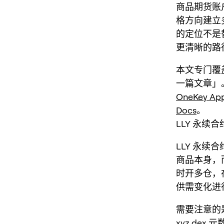
商品期货账户
格方向建立多
的定位不是
更清晰的路
本文专门覆盖
一篇文章」
OneKey Ap
Docs
。
LLY 永续
LLY 永续合
商品本身，
时开多仓，
供需变化进
需要注意的
xyz de