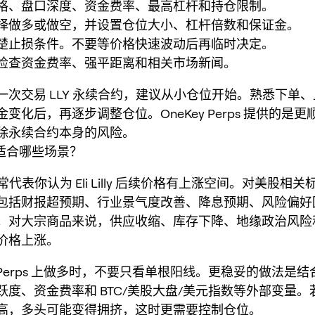
格、盘口深度、资金费率、最高杠杆和持仓限制。
择做多或做空，并设置仓位大小、杠杆倍数和保证金。
楚止损条件。不要等价格快速波动后再临时决定。
检查资金费率、强平距离和相关市场新闻。
一次交易 LLY 永续合约，建议从小仓位开始。熟悉下单
变化后，再逐步调整仓位。OneKey Perps 提供的是
除永续合约本身的风险。
：适合哪些场景？
 通常代表你认为 Eli Lilly 后续价格有上涨空间。对美股相
包括财报超预期、行业景气度改善、降息预期、风险偏好
。对大宗商品来说，供应收缩、库存下降、地缘政治风险
价格上涨。
ey Perps 上做多时，不要只看单根阳线。更稳妥的做法是
跃度、资金费率和 BTC/美股大盘/美元指数等外部变量。
高，多头可能变得拥挤，这时更需要控制仓位。