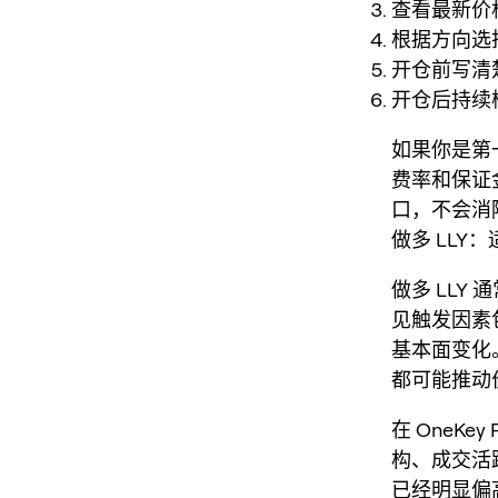
查看最新价
根据方向选
开仓前写清
开仓后持续
如果你是第
费率和保证金
口，不会消
做多 LLY
做多 LLY
见触发因素
基本面变化
都可能推动
在 OneK
构、成交活
已经明显偏