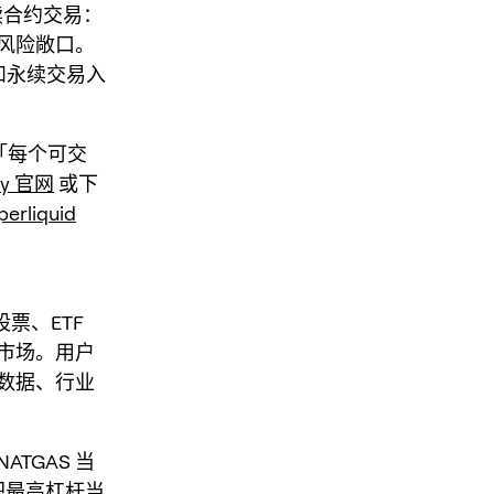
永续合约交易：
风险敞口。
理和永续交易入
到「每个可交
ey 官网
或下
perliquid
股票、ETF
市场。用户
数据、行业
TGAS 当
议把最高杠杆当