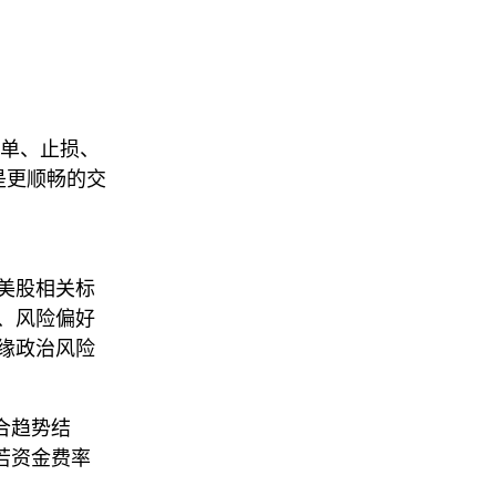
下单、止损、
的是更顺畅的交
。对美股相关标
、风险偏好
缘政治风险
结合趋势结
若资金费率