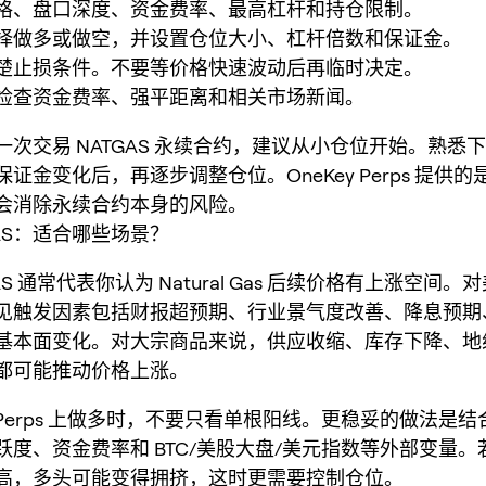
格、盘口深度、资金费率、最高杠杆和持仓限制。
择做多或做空，并设置仓位大小、杠杆倍数和保证金。
楚止损条件。不要等价格快速波动后再临时决定。
检查资金费率、强平距离和相关市场新闻。
一次交易 NATGAS 永续合约，建议从小仓位开始。熟悉
证金变化后，再逐步调整仓位。OneKey Perps 提供
会消除永续合约本身的风险。
GAS：适合哪些场景？
AS 通常代表你认为 Natural Gas 后续价格有上涨空间
见触发因素包括财报超预期、行业景气度改善、降息预期
基本面变化。对大宗商品来说，供应收缩、库存下降、地
都可能推动价格上涨。
ey Perps 上做多时，不要只看单根阳线。更稳妥的做法是
跃度、资金费率和 BTC/美股大盘/美元指数等外部变量。
高，多头可能变得拥挤，这时更需要控制仓位。