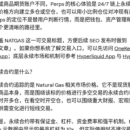
商品期货账户不同，Perps 的核心体验是 24/7 链上
价格方向建立多仓或空仓，也可以用小比例仓位对冲现有
 Perps 的定位不是替用户判断行情，而是把钱包、资产管
个更清晰的路径里。
 NATGAS 这一可交易标题，方便后续 SEO 发布时做
文章」。如果你想系统了解交易入口，可以先访问
OneK
App
；底层永续市场和机制可参考
Hyperliquid App
与
Hy
 永续合约是什么？
永续合约追踪的是 Natural Gas 相关市场价格。它不是现货
商品本身，而是围绕该标的价格进行多空交易的永续合约
时开多仓，在看空时开空仓，也可以围绕重大财报、宏观
供需变化进行短线交易。
是，永续合约带有保证金、杠杆、资金费率和强平机制。NA
 dex 元数据中显示的最高杠杆为 10x，但实际使用时不建