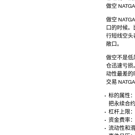
做空 NAT
做空 NATG
口的时候。
行短线空头
敞口。
做空不是低
仓迅速亏损。
动性最差的
交易 NAT
标的属性：
把永续合
杠杆上限
资金费率
流动性和滑