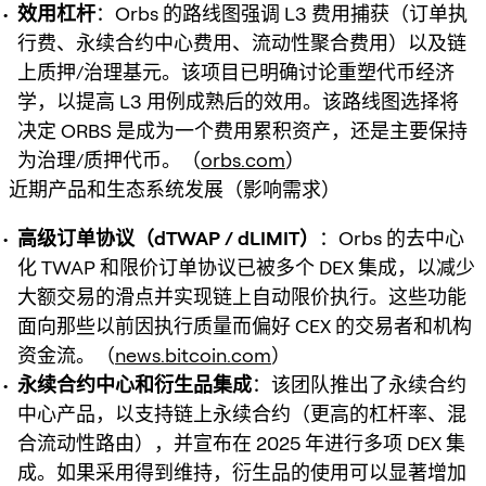
效用杠杆
：Orbs 的路线图强调 L3 费用捕获（订单执
行费、永续合约中心费用、流动性聚合费用）以及链
上质押/治理基元。该项目已明确讨论重塑代币经济
学，以提高 L3 用例成熟后的效用。该路线图选择将
决定 ORBS 是成为一个费用累积资产，还是主要保持
为治理/质押代币。（
orbs.com
）
近期产品和生态系统发展（影响需求）
高级订单协议（dTWAP / dLIMIT）
：Orbs 的去中心
化 TWAP 和限价订单协议已被多个 DEX 集成，以减少
大额交易的滑点并实现链上自动限价执行。这些功能
面向那些以前因执行质量而偏好 CEX 的交易者和机构
资金流。（
news.bitcoin.com
）
永续合约中心和衍生品集成
：该团队推出了永续合约
中心产品，以支持链上永续合约（更高的杠杆率、混
合流动性路由），并宣布在 2025 年进行多项 DEX 集
成。如果采用得到维持，衍生品的使用可以显著增加