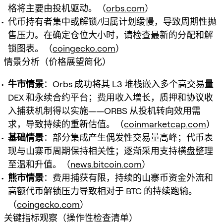
格将主要由投机驱动。（
orbs.com
）
代币持有者集中或解锁/归属计划缓慢，导致周期性抛
售压力。在确定仓位大小时，请检查最新的分配和解
锁图表。（
coingecko.com
）
情景分析（价格展望简化）
牛市情景
：Orbs 成功将其 L3 堆栈嵌入多个高交易量
DEX 和永续合约平台；费用收入增长，质押和协议收
入捕获机制得以实施——ORBS 从投机转向效用需
求，导致持续的重新估值。（
coinmarketcap.com
）
基础情景
：部分集成产生偶发性交易量高峰；代币表
现与山寨币周期保持相关性；逐渐采用支持横盘整理
至温和升值。（
news.bitcoin.com
）
熊市情景
：费用捕获有限，持续的山寨币资金外流和
高额代币解锁压力导致相对于 BTC 的持续跑输。
（
coingecko.com
）
关键指标观察（操作性检查清单）