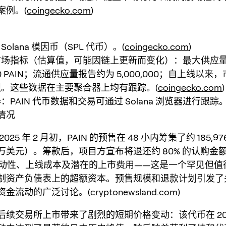
案例。(
coingecko.com
)
olana 模因币（SPL 代币）。(
coingecko.com
)
市场指标（估算值，可能因链上更新而变化）：最大供应
,000 PAIN；流通供应量报告约为 5,000,000；自上线以
。这些数据在主要聚合器上均有跟踪。(
coingecko.com
)
PAIN 代币数据和交易可通过 Solana 浏览器进行跟踪。
情况
025 年 2 月初，PAIN 的预售在 48 小内筹集了约 185,97
万美元）。筹款后，项目方宣布将退还约 80% 的认购金
于流动性、上线成本及潜在的上市费用——这是一个罕见但值
制资产负债表上的超额资本。预售规模和退款计划引发了
资金流动的广泛讨论。(
cryptonewsland.com
)
续交易所上市带来了剧烈的短期价格变动：该代币在 2025