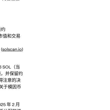
量约
来，市值和交易
(
solscan.io
)
6 SOL（当
额，并保留约
得注意的决
关于模因币
 年 2 月