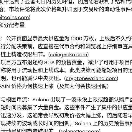
动中达到了显著的日内历史峰值，随后随着获利了结和代
落。市场评论将此次价格飙升归因于交易所的流动性事件
bitcoins.com
)
和分配考量
：公开页面显示最大供应量为 1000 万枚，上线后不久
进行分配决策前，应直接在代币合约和浏览器上仔细审查
链上铸造权限细节。(
coingecko.com
)
项目方宣布退还约 80% 的预售资金，减少了可用于项目
据称将用于流动性和上线成本。此类决策可能缩短项目的
明，也可能减少中央卖压。(
cryptonewsland.com
)
PAIN 价格为何快速上涨（及其为何会快速回调）
与模因币流：Solana 出现了一波未设上限或超额认购
在短时间内募集了大量资金。这些事件产生了集中的供应
时迅速分发，这通常会导致初期价格大幅上涨，随后随着
现持续的波动或长时间的回调。Solana 上的历史预售
活动是如何塑造结果的。(
solanafloor.com
)