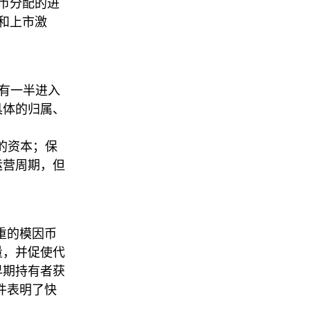
币分配的进
和上市激
约有一半进入
具体的归属、
的资本；保
运营周期，但
严重的模因币
量，并促使代
早期持有者获
事件表明了快