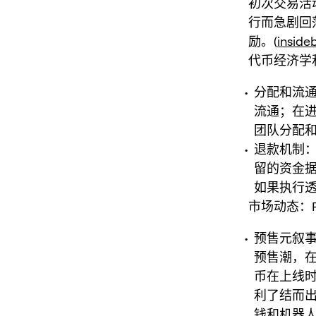
初次交易活
行而急剧回
励。(
inside
代币经济学
分配和流通
流通；在
团队分配和
退款机制：
留的资金
如果执行透
市场动态：
预售元叙事
预售潮，
币在上线
利了结而出
钱和机器人