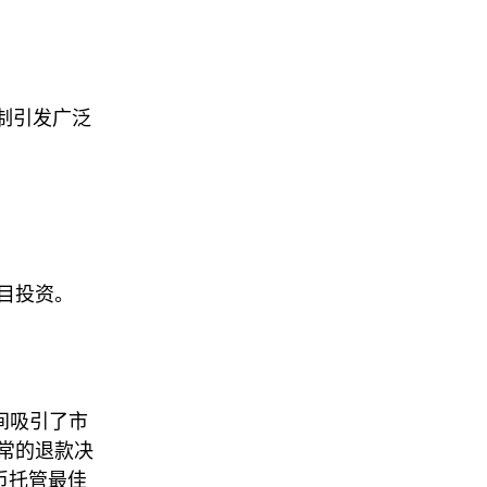
机制引发广泛
。
目投资。
线期间吸引了市
常的退款决
币托管最佳