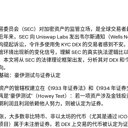
易委员会（SEC）对加密资产的监管立场，是全球交易者
来，SEC 向 Uniswap Labs 发出韦尔斯通知（Wells N
提起诉讼，令许多使用免 KYC DEX 的交易者感到不安。进
管环境出现新的变化信号，理解 SEC 的真实执法逻辑比
本文将从 SEC 的法律理论框架出发，分析其对 DEX 
向。
法律基础：豪伊测试与证券认定
密资产的管辖权建立在《1933 年证券法》和《1934 年证
是"豪伊测试"（Howey Test）：若一项资产涉及金钱
期利润且利润依赖他人努力，则被认定为证券。
主张，大多数非比特币、非以太坊的代币（尤其是通过 ICO
目）属于未注册证券。若 DEX 上交易的代币被认定为证券