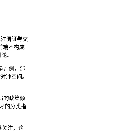
作为未注册证券交
、前端不构成
讨论。
了大量判例，部
律对冲空间。
委员的政策倾
清晰的分类指
续关注，这