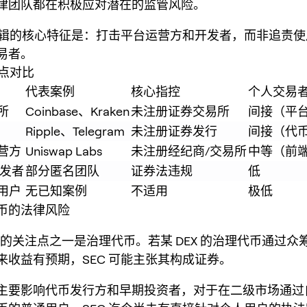
律团队都在积极应对潜在的监管风险。
法逻辑的核心特征是：打击平台运营方和开发者，而非追责
易者。
重点对比
代表案例
核心指控
个人交易
所
Coinbase、Kraken
未注册证券交易所
间接（平
Ripple、Telegram
未注册证券发行
间接（代
运营方
Uniswap Labs
未注册经纪商/交易所
中等（前
开发者
部分匿名团队
证券法违规
低
用户
无已知案例
不适用
极低
代币的法律风险
DEX 的关注点之一是治理代币。若某 DEX 的治理代币通过
来收益有预期，SEC 可能主张其构成证券。
主要影响代币发行方和早期投资者，对于在二级市场通过