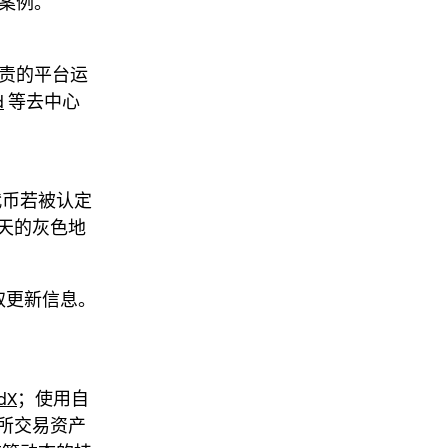
法案例。
追责的平台运
d
等去中心
代币若被认定
天的灰色地
取更新信息。
dX
；使用自
所交易资产