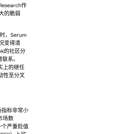
search作
大的脆弱
闭时，Serum
情况变得清
ok的社区分
营联系。
事实上的继任
流动性至分叉
场指标非常小
市场数
一个严重贬值