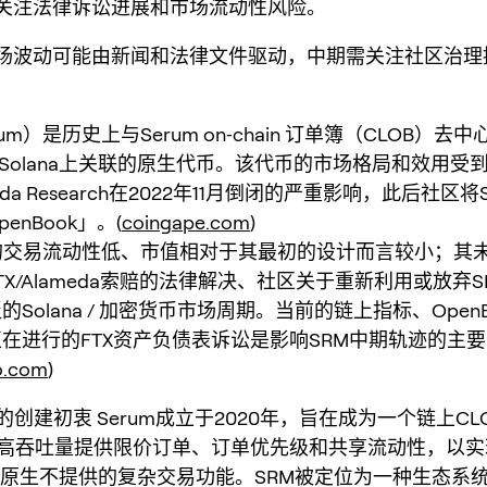
需关注法律诉讼进展和市场流动性风险。
市场波动可能由新闻和法律文件驱动，中期需关注社区治理
rum）是历史上与Serum on‑chain 订单簿（CLOB）去
在Solana上关联的原生代币。该代币的市场格局和效用受
ameda Research在2022年11月倒闭的严重影响，此后社区将
enBook」。(
coingape.com
)
的交易流动性低、市值相对于其最初的设计而言较小；其
TX/Alameda索赔的法律解决、社区关于重新利用或放弃
Solana / 加密货币市场周期。当前的链上指标、Open
在进行的FTX资产负债表诉讼是影响SRM中期轨迹的主
o.com
)
的创建初衷 Serum成立于2020年，旨在成为一个链上CLO
na的高吞吐量提供限价订单、订单优先级和共享流动性，以
）原生不提供的复杂交易功能。SRM被定位为一种生态系