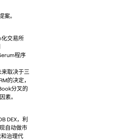
提案。
中心化交易所
到
Serum程序
未来取决于三
SRM的决定，
Book分叉的
要因素。
B DEX，利
实现自动做市
统和治理代