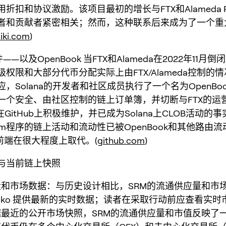
折扣和协议激励。该项目最初的增长与FTX和Alameda Re
者和贡献者紧密相关；然而，这种联系后来成为了一个重
iki.com
)
——以及OpenBook 当FTX和Alameda在2022年11月倒
权限和大部分代币分配实际上由FTX/Alameda控制的
，Solana的开发者和社区成员执行了一个名为OpenBo
一个安全、由社区控制的链上订单簿，并切断与FTX的运
ok在GitHub上积极维护，并已成为Solana上CLOB活动的
um程序的链上活动和流动性已被OpenBook和其他路由
X前端在很大程度上取代。(
github.com
)
与当前链上快照
和市场数据：与历史设计相比，SRM的流通供应量和市
Gecko 提供最新的实时数据；读者在采取行动前应查看实时
最近的公开市场快照，SRM的流通供应量和市值反映了