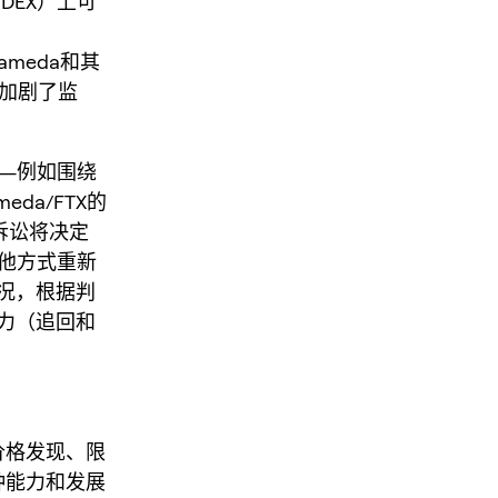
DEX）上可
meda和其
性加剧了监
——例如围绕
da/FTX的
诉讼将决定
他方式重新
况，根据判
力（追回和
上价格发现、限
种能力和发展