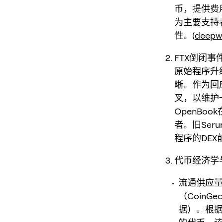
币，提供费用
为主要支持
性。(
deepw
FTX倒闭事件
原始程序升级
晰。作为回应
叉，以维护
OpenBo
者。旧Ser
程序的DE
代币经济学
流通供应量
（Coin
据）。根据