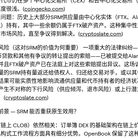
代币仍在多个中心化交易所（CEX）和去中心化交易所（
度很浅。(
coingecko.com
)
问题：历史上大部分SRM供应量由中心化实体（FTX、Ala
）持有，其中一些余额仍属于FTX破产资产。这种集中
市场风险，直至争议得到解决。(
cryptoslate.com
)
风险（这对SRM的价值为何重要） 一项重大的法律纠纷
币贷款和其他有争议的转让提出的索赔——已被提交给Alame
并且FTX破产资产已在法庭上对这些索赔提出异议。这场
量的SRM持有量返还给债权人、归还给交易对手，或以其
结果可能实质性地影响流通供应量和代币持有者的经济状
产生不对称的下行风险（供应倾泻、退市风险）或上行潜
。(
cryptoslate.com
)
景 — SRM 能否重获原生效用？
链上 CLOB）依然相关：订单簿 DEX 的基础架构在链
构式工作流程方面具有细分优势。OpenBook 保留了这