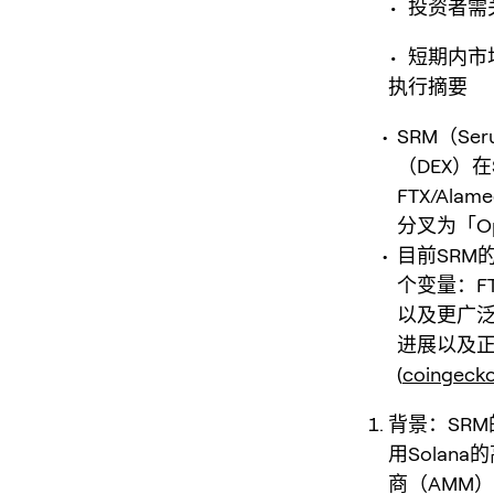
• 投资者
• 短期内
执行摘要
SRM（Se
（DEX）
FTX/Al
分叉为「Op
目前SRM
个变量：F
以及更广泛的
进展以及正
(
coingeck
背景：SRM
用Sola
商（AMM