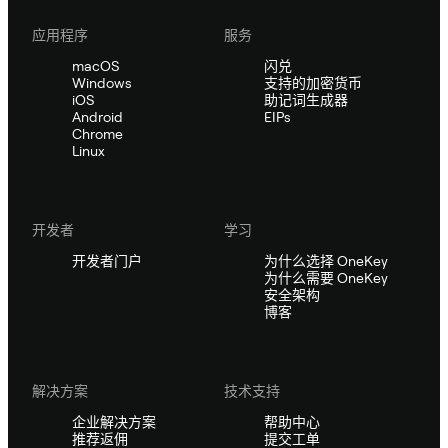
应用程序
服务
macOS
闪兑
Windows
支持的加密货币
iOS
助记词生成器
Android
EIPs
Chrome
Linux
开发者
学习
开发者门户
为什么选择 OneKey
为什么需要 OneKey
安全架构
博客
解决方案
技术支持
企业解决方案
帮助中心
推荐返佣
提交工单