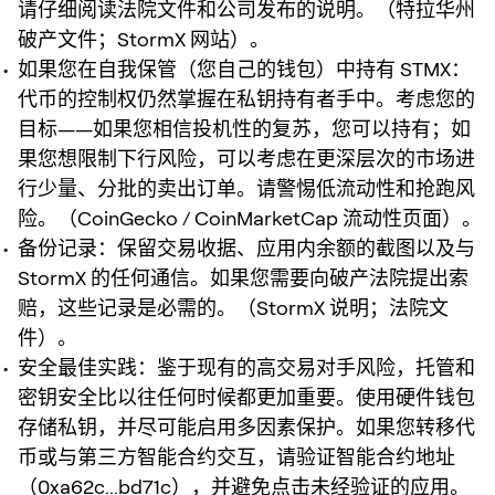
请仔细阅读法院文件和公司发布的说明。（特拉华州
破产文件；StormX 网站）。
如果您在自我保管（您自己的钱包）中持有 STMX：
代币的控制权仍然掌握在私钥持有者手中。考虑您的
目标——如果您相信投机性的复苏，您可以持有；如
果您想限制下行风险，可以考虑在更深层次的市场进
行少量、分批的卖出订单。请警惕低流动性和抢跑风
险。（CoinGecko / CoinMarketCap 流动性页面）。
备份记录：保留交易收据、应用内余额的截图以及与
StormX 的任何通信。如果您需要向破产法院提出索
赔，这些记录是必需的。（StormX 说明；法院文
件）。
安全最佳实践：鉴于现有的高交易对手风险，托管和
密钥安全比以往任何时候都更加重要。使用硬件钱包
存储私钥，并尽可能启用多因素保护。如果您转移代
币或与第三方智能合约交互，请验证智能合约地址
（0xa62c...bd71c），并避免点击未经验证的应用。