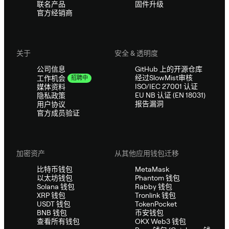
联名产品
固件升级
官方经销商
关于
安全 & 透明度
公司信息
GitHub 上的开源仓库
经过SlowMist审核
工作机会
招聘中
ISO/IEC 27001 认证
媒体资料
EU NB 认证 (EN 18031)
隐私政策
报告漏洞
用户协议
官方成员验证
加密资产
从其他应用钱包迁移
比特币钱包
MetaMask
以太坊钱包
Phantom 钱包
Solana 钱包
Rabby 钱包
XRP 钱包
Tronlink 钱包
USDT 钱包
TokenPocket
BNB 钱包
币安钱包
查看所有钱包
OKX Web3 钱包