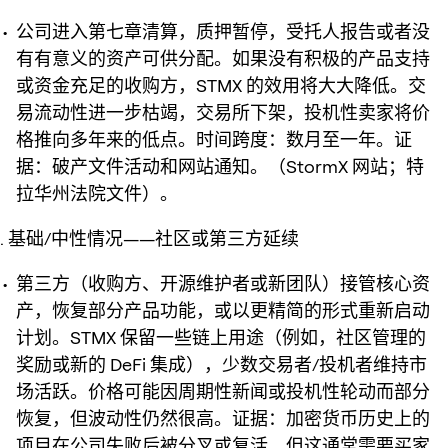
公司进入第七章清算，质押暂停，受托人报告或者没
有有意义的资产可供分配。如果没有积极的产品支持
或资金充足的收购方，STMX 的效用将大大降低。交
易流动性进一步枯竭，交易所下架，投机性卖家将价
格推向多年来的低点。时间跨度：数月至一年。证
据：破产文件活动和网站通知。（StormX 网站；特
拉华州法院文件）。
基础/中性情况——社区或第三方延续
第三方（收购方、开源维护者或新团队）接管核心资
产，恢复部分产品功能，或以更精简的形式重新启动
计划。STMX 保留一些链上用途（例如，社区管理的
奖励或新的 DeFi 集成），少数交易者/投机者维持市
场活跃。价格可能因周期性新闻或投机性轮动而部分
恢复，但波动性仍然很高。证据：加密货币历史上的
项目在公司失败后被分叉或复活，但这通常需要买家