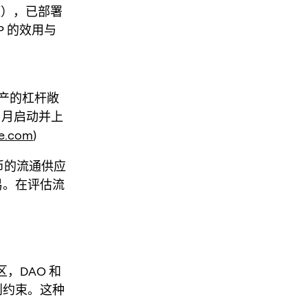
额），已部署
P 的效用与
资产的杠杆敞
8 月启动并上
e.com
)
代币的流通供应
易。在评估流
社区，DAO 和
则约束。这种