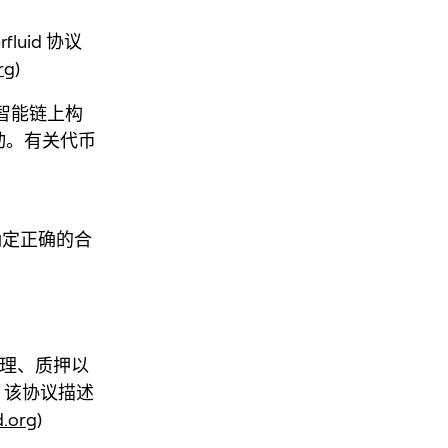
luid 协议
rg
)
 智能链上构
活动。有关代币
确定正确的合
 治理、质押以
。该协议描述
d.org
)