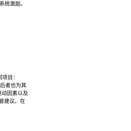
态系统激励。
。
同项目：
ce），后者也为其
场驱动因素以及
管建议。在