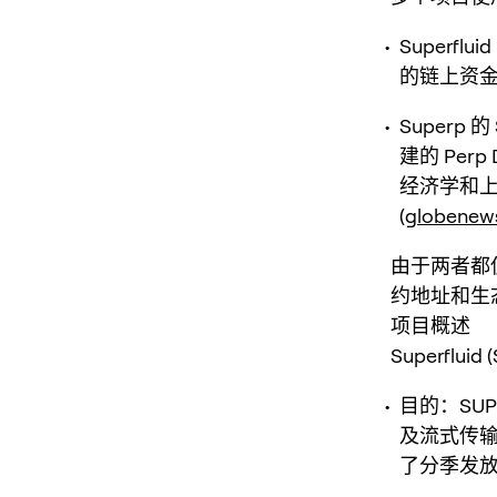
Superfl
的链上资金流
Superp
建的 Pe
经济学和上
(
globenew
由于两者都
约地址和生
项目概述
Superfluid 
目的：SUP
及流式传
了分季发放和