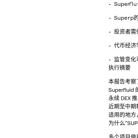
• Supe
• Supe
• 投资者
• 代币经
• 监管变
执行摘要
本报告考察了
Superflu
永续 DEX
近期至中期
适用的地方
为什么“SU
多个项目使用