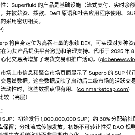
性：Superfluid 的产品是基础设施（流式支付、实时余
，并被薪资、拨款、DeFi 原语和社会应用程序使用。SU
流的采用密切相关。
P)
perp 将自身定位为高吞吐量的永续 DEX，可实现对多种
 旨在为其产品提供平台激励和治理支持。代币于 2025 年 
心化交易所增加了现货交易和推广活动。(
globenewswir
市场上市信息和聚合市场页面显示了 Superp 的 SUP 
和交易量数据，这些数据反映了启动后二级市场的活跃交
流动性时，这些数据点很有用。(
coinmarketcap.com
)
比较（高层）
配：
uid SUP：初始发行 1,000,000,000 SUP；约 60% 分配给
库保留；分批流式传输发放，初始不可转让性受 DAO 规