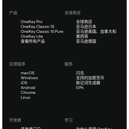
产品
全球商店
OneKey Pro
全球商店
OneKey Classic 1S
亚马逊日本
OneKey Classic 1S Pure
亚马逊美国、加拿大和
OneKey Lite
墨西哥
查看所有产品
亚马逊德国
应用程序
服务
macOS
闪兑
Windows
支持的加密货币
iOS
助记词生成器
Android
EIPs
Chrome
Linux
开发者
学习