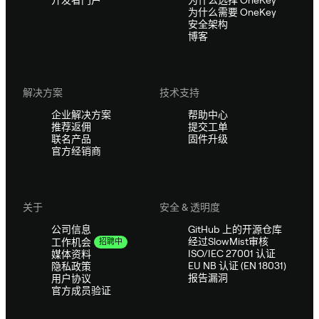
开发者门户
为什么选择 OneKey
为什么需要 OneKey
安全架构
博客
解决方案
技术支持
企业解决方案
帮助中心
推荐返佣
提交工单
联名产品
固件升级
官方经销商
关于
安全 & 透明度
公司信息
GitHub 上的开源仓库
经过SlowMist审核
工作机会
招聘中
ISO/IEC 27001 认证
媒体资料
EU NB 认证 (EN 18031)
隐私政策
报告漏洞
用户协议
官方成员验证