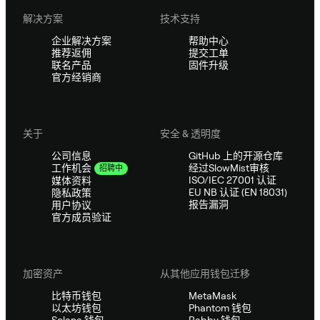
解决方案
技术支持
企业解决方案
帮助中心
推荐返佣
提交工单
联名产品
固件升级
官方经销商
关于
安全 & 透明度
公司信息
GitHub 上的开源仓库
经过SlowMist审核
工作机会
招聘中
ISO/IEC 27001 认证
媒体资料
EU NB 认证 (EN 18031)
隐私政策
报告漏洞
用户协议
官方成员验证
加密资产
从其他应用钱包迁移
比特币钱包
MetaMask
以太坊钱包
Phantom 钱包
Solana 钱包
Rabby 钱包