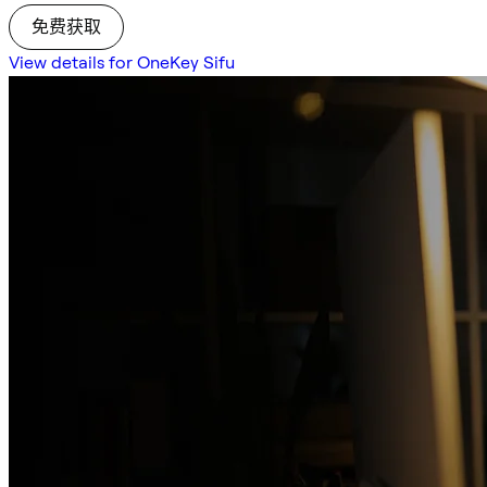
免费获取
View details for OneKey Sifu