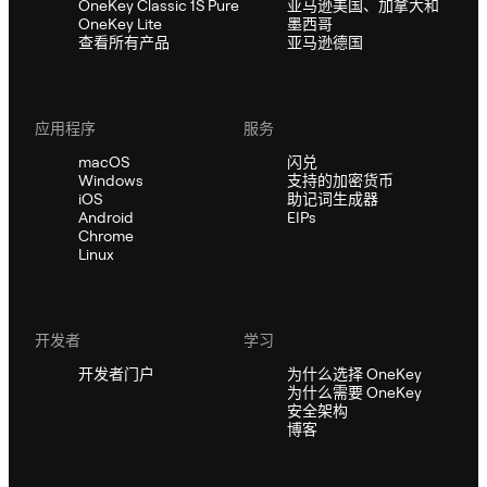
OneKey Classic 1S Pure
亚马逊美国、加拿大和
OneKey Lite
墨西哥
查看所有产品
亚马逊德国
应用程序
服务
macOS
闪兑
Windows
支持的加密货币
iOS
助记词生成器
Android
EIPs
Chrome
Linux
开发者
学习
开发者门户
为什么选择 OneKey
为什么需要 OneKey
安全架构
博客