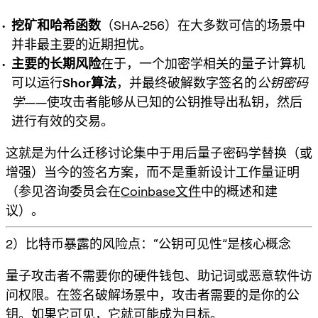
挖矿和哈希函数
（SHA-256）在大多数可信的场景中
并非最主要的近期担忧。
主要的长期风险
在于，一个加密学相关的量子计算机
可以运行
Shor算法
，并最终破解数字签名的
公钥密码
学
——使攻击者能够从已知的公钥推导出私钥，然后
进行有效的交易。
这就是为什么迁移讨论集中于
用后量子密码学替换（或
增强）当今的签名方案
，而不是重新设计工作量证明
（参见咨询委员会在
Coinbase文件
中的概述和建
议）。
2）比特币暴露的风险点：“公钥可见性”是核心概念
量子攻击者不需要你的硬件钱包、助记词或恶意软件访
问权限。在签名破解场景中，攻击者需要的是
你的公
钥
。如果它可见，它就可能成为目标。