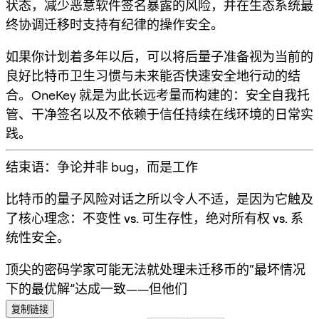
状态，减少恶意软件签名暴露的风险，并在生态系统最
终协调迁移时支持有纪律的操作安全。
如果你计划着多年以后，可以将后量子准备视为
当前的
良好比特币卫生习惯
与
未来能否快速安全地行动
的结
合。OneKey 就是为此长远考量而构建的：安全自我托
管、干净签名以及不依赖于信任持续在线环境的日常实
践。
结束语：争论并非 bug，而是工作
比特币的量子风险对话之所以令人不适，是因为它触及
了核心理念：
不变性 vs. 可生存性
，
绝对所有权 vs. 系
统性安全
。
顶尖的密码学家可能无法就处理未迁移币的“最坏情况
下的最优解”达成一致——但他们
复制链接