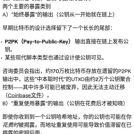
两个主要的暴露类别
A）“始终暴露”的输出（公钥从一开始就在链上）
早期比特币的设计选择留下了一个长长的尾部：
P2PK（Pay-to-Public-Key）
输出直接在链上发布公
钥。
某些现代脚本类型也通过设计使公钥可见。
咨询委员会指出，约
170万枚比特币
存放在遗留的P2PK
输出中，这些“中本聪时代”的UTXO由约
2万个公钥
聚合
控制——其中许多可能已被废弃，因此无法主动迁移
（
Coinbase文件
）。
B）“重复使用暴露”的输出（公钥在花费后才被知晓）
即使你收到到一个公钥哈希地址，你的公钥也可能在你
花费时
被揭露，而
地址重复使用
可能导致价值滞留在已
揭露的密钥后面。