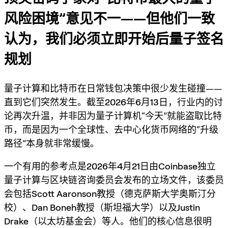
风险困境”意见不一——但他们一致
认为，我们必须立即开始后量子签名
规划
量子计算和比特币在日常钱包决策中很少发生碰撞——
直到它们突然发生。截至
2026年6月13日
，行业内的讨
论再次升温，并非因为量子计算机“今天”就能盗取比特
币，而是因为一个全球性、去中心化货币网络的“升级
路径”本身就非常缓慢。
一个有用的参考点是
2026年4月21日
由
Coinbase独立
量子计算与区块链咨询委员会
发布的立场文件，该委员
会包括
Scott Aaronson教授（德克萨斯大学奥斯汀分
校）
、
Dan Boneh教授（斯坦福大学）
以及
Justin
Drake（以太坊基金会）
等人。他们的核心信息很明