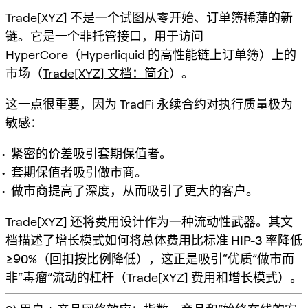
Trade[XYZ] 不是一个试图从零开始、订单簿稀薄的新
链。它是一个
非托管接口
，用于访问
HyperCore（Hyperliquid 的高性能链上订单簿）上的
市场（
Trade[XYZ] 文档：简介
）。
这一点很重要，因为 TradFi 永续合约对执行质量极为
敏感：
紧密的价差吸引套期保值者。
套期保值者吸引做市商。
做市商提高了深度，从而吸引了更大的客户。
Trade[XYZ] 还将费用设计作为一种流动性武器。其文
档描述了
增长模式如何将总体费用比标准 HIP-3 率降低
≥90%
（回扣按比例降低），这正是吸引“优质”做市而
非“毒瘤”流动的杠杆（
Trade[XYZ] 费用和增长模式
）。