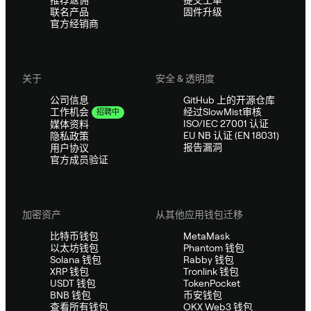
联名产品
固件升级
官方经销商
关于
安全 & 透明度
公司信息
GitHub 上的开源仓库
经过SlowMist审核
工作机会
招聘中
ISO/IEC 27001 认证
媒体资料
EU NB 认证 (EN 18031)
隐私政策
报告漏洞
用户协议
官方成员验证
加密资产
从其他应用钱包迁移
比特币钱包
MetaMask
以太坊钱包
Phantom 钱包
Solana 钱包
Rabby 钱包
XRP 钱包
Tronlink 钱包
USDT 钱包
TokenPocket
BNB 钱包
币安钱包
查看所有钱包
OKX Web3 钱包