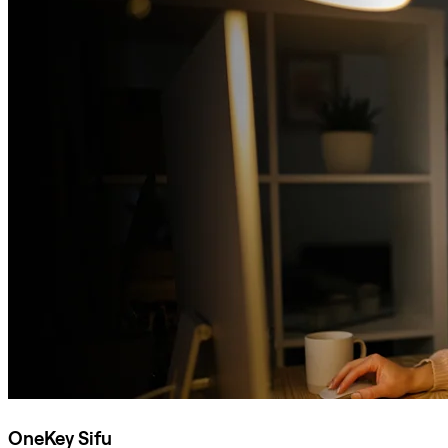
OneKey Sifu