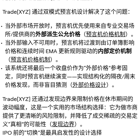
Trade[XYZ] 通过双模式预言机设计解决了这个问题：
当外部市场开放时，预言机优先使用来自专业交易场
所/提供商的
外部派生公允价格
（
预言机价格机制
）。
当外部输入不可用时，预言机将过渡到由订单簿影响
价格和连续时间 EMA 更新规则驱动的
内部定价机制
（
预言机价格机制
）。
该系统还将最后一个收盘价作为“外部价格”参考固
定，同时预言机继续演变——实现结构化的隔夜/周末
价格发现，而非盲目猜测（
外部价格设计
）。
Trade[XYZ] 还通过
发现边界
来限制价格在休市期间的
波动幅度，这是一个实用的市场结构选择：它为做市商
提供了更清晰的风险限制，并降低了成交稀疏的交易定
义“真相”的可能性（
发现边界
）。
IPO 前的“切换”是最具启发性的设计选择