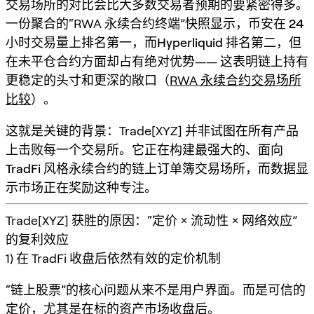
交易场所的对比会比大多数交易者预期的要紧密得多。
一份聚合的“RWA 永续合约终端”快照显示，
币安在 24
小时交易量上排名第一
，而
Hyperliquid 排名第二，但
在未平仓合约方面却占有绝对优势
—— 这表明链上持有
更稳定的头寸和更深的敞口（
RWA 永续合约交易场所
比较
）。
这就是关键的背景：Trade[XYZ] 并非试图在所有产品
上击败每一个交易所。它正在构建
最强大的、面向
TradFi 风格永续合约的链上订单簿交易场所
，而数据显
示市场正在奖励这种专注。
Trade[XYZ] 获胜的原因：“定价 × 流动性 × 网络效应”
的复利效应
1) 在 TradFi 收盘后依然有效的定价机制
“链上股票”的核心问题从来不是用户界面。而是
可信的
定价
，尤其是在标的资产市场收盘后。