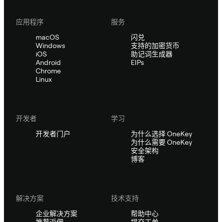
应用程序
服务
macOS
闪兑
Windows
支持的加密货币
iOS
助记词生成器
Android
EIPs
Chrome
Linux
开发者
学习
开发者门户
为什么选择 OneKey
为什么需要 OneKey
安全架构
博客
解决方案
技术支持
企业解决方案
帮助中心
推荐返佣
提交工单