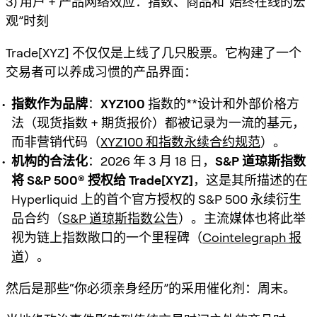
3) 用户 + 产品网络效应：指数、商品和“始终在线的宏
观”时刻
Trade[XYZ] 不仅仅是上线了几只股票。它构建了一个
交易者可以养成习惯的产品界面：
指数作为品牌
：
XYZ100
指数的**设计和外部价格方
法（现货指数 + 期货报价）都被记录为一流的基元，
而非营销代码（
XYZ100 和指数永续合约规范
）。
机构的合法化
：2026 年 3 月 18 日，
S&P 道琼斯指数
将 S&P 500® 授权给 Trade[XYZ]
，这是其所描述的在
Hyperliquid 上的首个官方授权的 S&P 500 永续衍生
品合约（
S&P 道琼斯指数公告
）。主流媒体也将此举
视为链上指数敞口的一个里程碑（
Cointelegraph 报
道
）。
然后是那些“你必须亲身经历”的采用催化剂：周末。