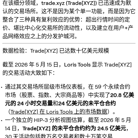
在该细分领域，
trade.xyz (Trade[XYZ])
已迅速成为默
认的交易场所。这不是因为某个单一功能，而是因为它
整合了三种具有复利效应的优势：
超出行情时间的定
价、堪比中心化交易所的流动性，以及建立在用户+产
品网络效应之上的分发护城河
。
数据检验：Trade[XYZ] 已达数十亿美元规模
截至 2026 年 5 月 15 日，
Loris Tools
显示 Trade[XYZ]
的交易活动大致如下：
通过其交易场所层级市场仪表板，在 59 个永续合约
市场（股票、指数、大宗商品等）中实现了
20.8 亿美
元的 24 小时交易量
和
24 亿美元的未平仓合约
（
Trade[XYZ] 在 Loris Tools 上的市场数据
）。
一个独立的 HIP-3 分析视图估算，截至 2026 年 5 月
14 日，
Trade[XYZ] 的未平仓合约约为 24.5 亿美元
，
30 天活动包括数万名交易者和数十万笔交易