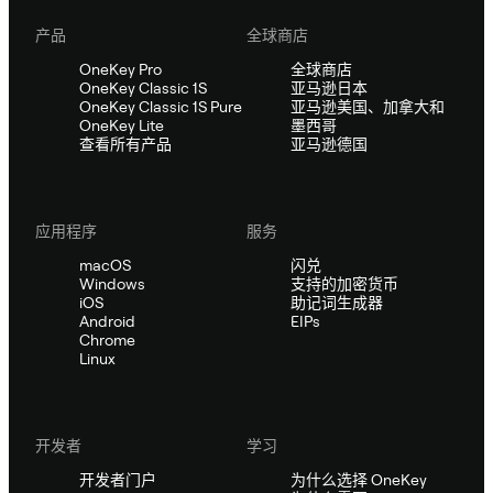
产品
全球商店
OneKey Pro
全球商店
OneKey Classic 1S
亚马逊日本
OneKey Classic 1S Pure
亚马逊美国、加拿大和
OneKey Lite
墨西哥
查看所有产品
亚马逊德国
应用程序
服务
macOS
闪兑
Windows
支持的加密货币
iOS
助记词生成器
Android
EIPs
Chrome
Linux
开发者
学习
开发者门户
为什么选择 OneKey