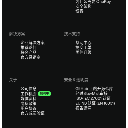
为什么需要 OneKey
安全架构
博客
解决方案
技术支持
企业解决方案
帮助中心
推荐返佣
提交工单
联名产品
固件升级
官方经销商
关于
安全 & 透明度
公司信息
GitHub 上的开源仓库
经过SlowMist审核
工作机会
招聘中
ISO/IEC 27001 认证
媒体资料
EU NB 认证 (EN 18031)
隐私政策
报告漏洞
用户协议
官方成员验证