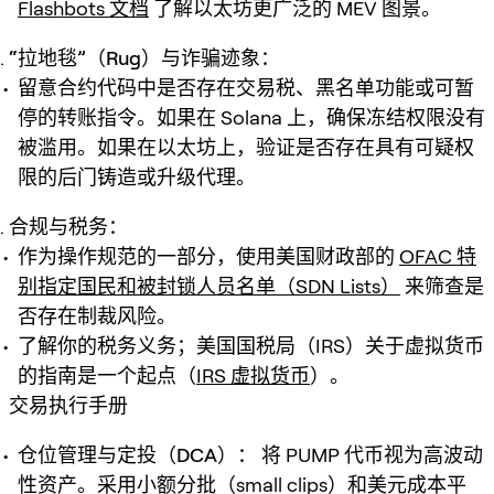
Flashbots 文档
了解以太坊更广泛的 MEV 图景。
“拉地毯”（Rug）与诈骗迹象：
留意合约代码中是否存在交易税、黑名单功能或可暂
停的转账指令。如果在 Solana 上，确保冻结权限没有
被滥用。如果在以太坊上，验证是否存在具有可疑权
限的后门铸造或升级代理。
合规与税务：
作为操作规范的一部分，使用美国财政部的
OFAC 特
别指定国民和被封锁人员名单（SDN Lists）
来筛查是
否存在制裁风险。
了解你的税务义务；美国国税局（IRS）关于虚拟货币
的指南是一个起点（
IRS 虚拟货币
）。
交易执行手册
仓位管理与定投（DCA）：
将 PUMP 代币视为高波动
性资产。采用小额分批（small clips）和美元成本平