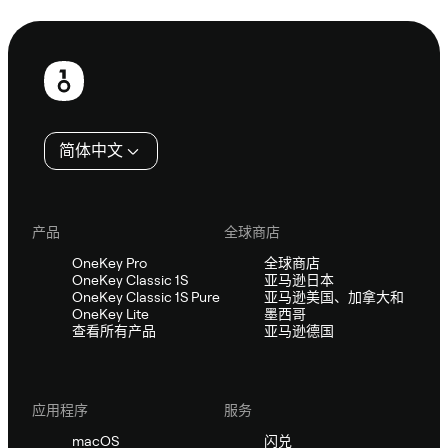
咨询 Sifu
页
脚
简体中文
产品
全球商店
OneKey Pro
全球商店
OneKey Classic 1S
亚马逊日本
OneKey Classic 1S Pure
亚马逊美国、加拿大和
OneKey Lite
墨西哥
查看所有产品
亚马逊德国
应用程序
服务
macOS
闪兑