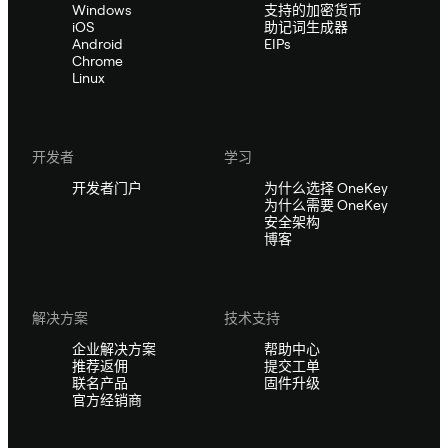
Windows
支持的加密货币
iOS
助记词生成器
Android
EIPs
Chrome
Linux
开发者
学习
开发者门户
为什么选择 OneKey
为什么需要 OneKey
安全架构
博客
解决方案
技术支持
企业解决方案
帮助中心
推荐返佣
提交工单
联名产品
固件升级
官方经销商