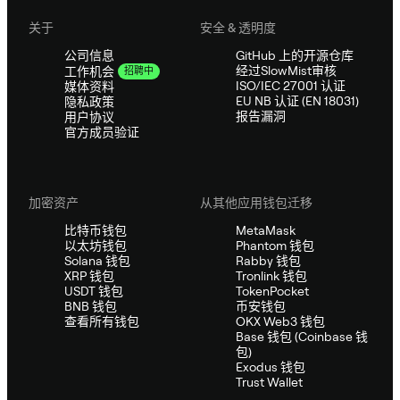
关于
安全 & 透明度
公司信息
GitHub 上的开源仓库
经过SlowMist审核
工作机会
招聘中
ISO/IEC 27001 认证
媒体资料
EU NB 认证 (EN 18031)
隐私政策
报告漏洞
用户协议
官方成员验证
加密资产
从其他应用钱包迁移
比特币钱包
MetaMask
以太坊钱包
Phantom 钱包
Solana 钱包
Rabby 钱包
XRP 钱包
Tronlink 钱包
USDT 钱包
TokenPocket
BNB 钱包
币安钱包
查看所有钱包
OKX Web3 钱包
Base 钱包 (Coinbase 钱
包)
Exodus 钱包
Trust Wallet