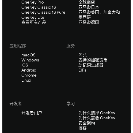
OneKey Pro
全球商店
OneKey Classic 1S
亚马逊日本
OneKey Classic 1S Pure
亚马逊美国、加拿大和
OneKey Lite
墨西哥
查看所有产品
亚马逊德国
应用程序
服务
macOS
闪兑
Windows
支持的加密货币
iOS
助记词生成器
Android
EIPs
Chrome
Linux
开发者
学习
开发者门户
为什么选择 OneKey
为什么需要 OneKey
安全架构
博客