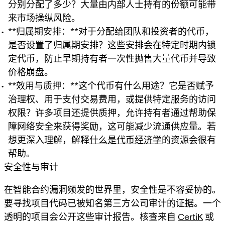
分别分配了多少？大量由内部人士持有的份额可能带
来市场操纵风险。
**归属期安排：**对于分配给团队和投资者的代币，
是否设置了归属期安排？这些安排会在特定时期内锁
定代币，防止早期持有者一次性抛售大量代币并导致
价格崩盘。
**效用与质押：**这个代币有什么用途？它是否赋予
治理权、用于支付交易费用，或提供特定服务的访问
权限？许多项目还提供质押，允许持有者通过帮助保
障网络安全来获得奖励，这可能减少流通供应量。若
想更深入理解，解释
什么是代币经济学
的资源会很有
帮助。
安全性与审计
在智能合约漏洞频发的世界里，安全性是不容妥协的。
要寻找项目代码已被知名第三方公司审计的证据。一个
透明的项目会公开这些审计报告。核查来自
CertiK
或