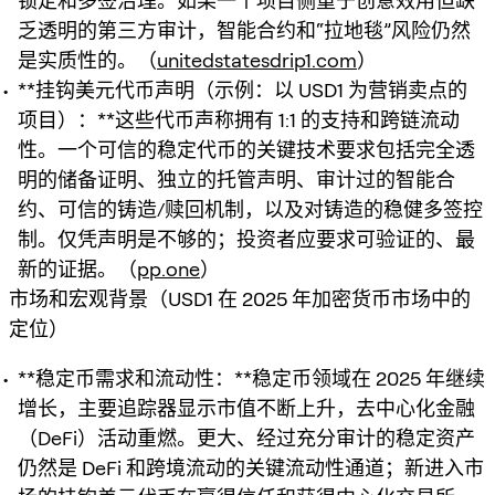
锁定和多签治理。如果一个项目侧重于创意效用但缺
乏透明的第三方审计，智能合约和“拉地毯”风险仍然
是实质性的。（
unitedstatesdrip1.com
）
**挂钩美元代币声明（示例：以 USD1 为营销卖点的
项目）：**这些代币声称拥有 1:1 的支持和跨链流动
性。一个可信的稳定代币的关键技术要求包括完全透
明的储备证明、独立的托管声明、审计过的智能合
约、可信的铸造/赎回机制，以及对铸造的稳健多签控
制。仅凭声明是不够的；投资者应要求可验证的、最
新的证据。（
pp.one
）
市场和宏观背景（USD1 在 2025 年加密货币市场中的
定位）
**稳定币需求和流动性：**稳定币领域在 2025 年继续
增长，主要追踪器显示市值不断上升，去中心化金融
（DeFi）活动重燃。更大、经过充分审计的稳定资产
仍然是 DeFi 和跨境流动的关键流动性通道；新进入市