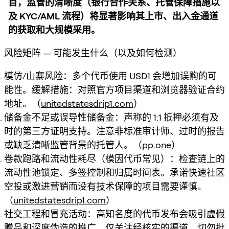
目，监管的清晰度（银行合作关系、托管保障措施以
及 KYC/AML 流程）将显著影响其上市、出入金通道
的获取和大规模采用。
风险矩阵 — 可能发生什么（以及如何检测）
模仿/山寨风险：多个代币使用 USD1 会增加误购的可
能性。缓解措施：对照官方项目渠道和浏览器验证合约
地址。（
unitedstatesdrip1.com
）
储备金不足或误导性储备金：声称的 1:1 抵押必须有及
时的第三方证明支持。注意非标准审计师、过时的报告
或缺乏清晰监管背景的托管人。（
pp.one
）
卷款跑路和流动性耗尽（模因代币常见）：检查链上的
流动性池锁定、多签控制和归属时间表。承诺快速社区
空投或激进营销而没有技术保障的项目需要谨慎。
（
unitedstatesdrip1.com
）
社交工程和冒充活动：高知名度的代币发布会吸引虚假
赠品和深度伪造的推广。仅关注经核实的渠道，切勿批