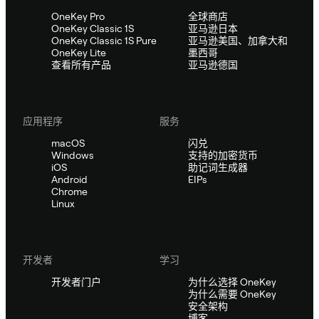
OneKey Pro
全球商店
OneKey Classic 1S
亚马逊日本
OneKey Classic 1S Pure
亚马逊美国、加拿大和
OneKey Lite
墨西哥
查看所有产品
亚马逊德国
应用程序
服务
macOS
闪兑
Windows
支持的加密货币
iOS
助记词生成器
Android
EIPs
Chrome
Linux
开发者
学习
开发者门户
为什么选择 OneKey
为什么需要 OneKey
安全架构
博客