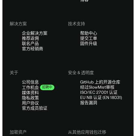
解决方案
技术支持
企业解决方案
帮助中心
推荐返佣
提交工单
联名产品
固件升级
官方经销商
关于
安全 & 透明度
公司信息
GitHub 上的开源仓库
经过SlowMist审核
工作机会
招聘中
ISO/IEC 27001 认证
媒体资料
EU NB 认证 (EN 18031)
隐私政策
报告漏洞
用户协议
官方成员验证
加密资产
从其他应用钱包迁移