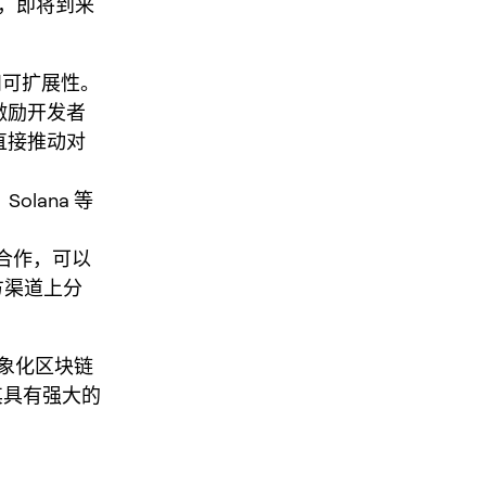
言，即将到来
和可扩展性。
激励开发者
将直接推动对
lana 等
略合作，可以
方渠道上分
象化区块链
使其具有强大的