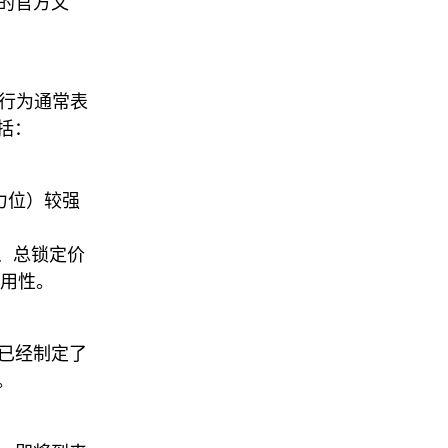
 的官方文
格行为通常表
括：
力位）较强
数量、总锁定价
实用性。
l 已经制定了
。