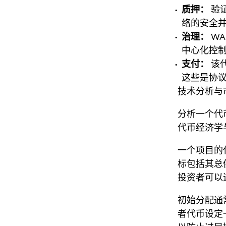
质押：
验证
络的安全
治理：
W
中心化控
支付：
该代
这些是协
技术分析与
分析一个代
代币经济学
一个项目的
标包括其总
投资者可以
初始分配通
者代币设定