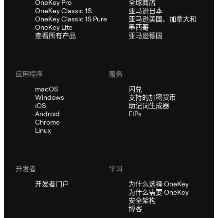
OneKey Pro
全球商店
OneKey Classic 1S
亚马逊日本
OneKey Classic 1S Pure
亚马逊美国、加拿大和
OneKey Lite
墨西哥
查看所有产品
亚马逊德国
应用程序
服务
macOS
闪兑
Windows
支持的加密货币
iOS
助记词生成器
Android
EIPs
Chrome
Linux
开发者
学习
开发者门户
为什么选择 OneKey
为什么需要 OneKey
安全架构
博客