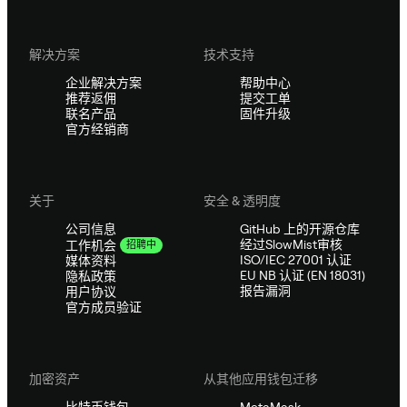
解决方案
技术支持
企业解决方案
帮助中心
推荐返佣
提交工单
联名产品
固件升级
官方经销商
关于
安全 & 透明度
公司信息
GitHub 上的开源仓库
经过SlowMist审核
工作机会
招聘中
ISO/IEC 27001 认证
媒体资料
EU NB 认证 (EN 18031)
隐私政策
报告漏洞
用户协议
官方成员验证
加密资产
从其他应用钱包迁移