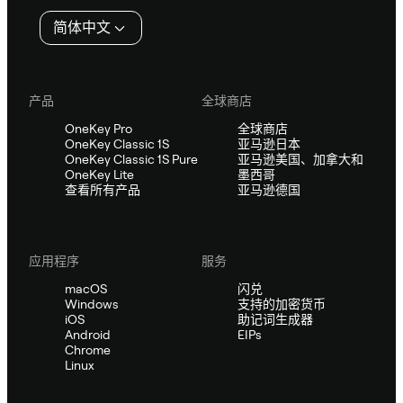
简体中文
产品
全球商店
OneKey Pro
全球商店
OneKey Classic 1S
亚马逊日本
OneKey Classic 1S Pure
亚马逊美国、加拿大和
OneKey Lite
墨西哥
查看所有产品
亚马逊德国
应用程序
服务
macOS
闪兑
Windows
支持的加密货币
iOS
助记词生成器
Android
EIPs
Chrome
Linux