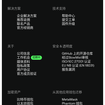
解决方案
技术支持
企业解决方案
帮助中心
推荐返佣
提交工单
联名产品
固件升级
官方经销商
关于
安全 & 透明度
公司信息
GitHub 上的开源仓库
经过SlowMist审核
工作机会
招聘中
ISO/IEC 27001 认证
媒体资料
EU NB 认证 (EN 18031)
隐私政策
报告漏洞
用户协议
官方成员验证
加密资产
从其他应用钱包迁移
比特币钱包
MetaMask
以太坊钱包
Phantom 钱包