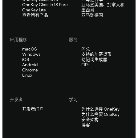
OneKey Classic 1S Pure
亚马逊美国、加拿大和
OneKey Lite
墨西哥
查看所有产品
亚马逊德国
应用程序
服务
macOS
闪兑
Windows
支持的加密货币
iOS
助记词生成器
Android
EIPs
Chrome
Linux
开发者
学习
开发者门户
为什么选择 OneKey
为什么需要 OneKey
安全架构
博客