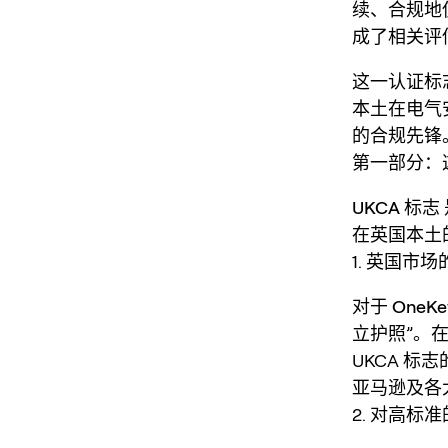
续、合规地
成了相关评
这一认证标志着
本土在电气
的合规先锋
第一部分：这
UKCA 标志
在英国本土
1. 英国市场
对于
OneKey
立护照”。
UKCA 标志
亚马逊及各
2. 对高标