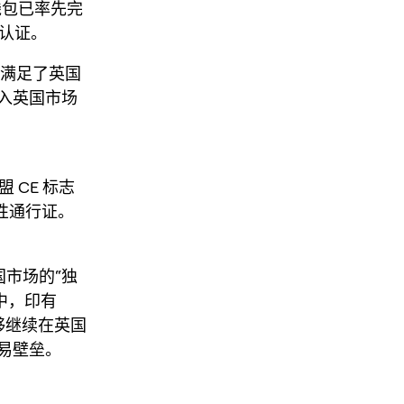
包已率先完
合规认证
。
完全满足了英国
入英国市场
CE 标志
性通行证。
国市场的“独
查中，印有
 能够继续在英国
易壁垒。