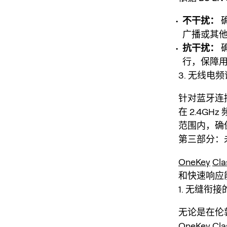
不干扰：
广播或其
抗干扰：
行，保障
3. 无线电频谱
针对蓝牙连接功
在 2.4
范围内，确
第三部分：
OneKey
Cla
和快速响应
1. 无缝衔
无论是在伦
OneKey
Cla