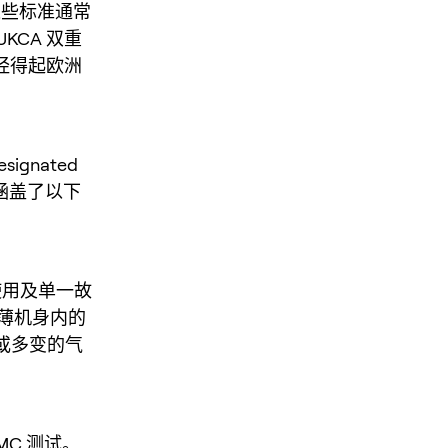
），这些标准通常
UKCA 双重
经得起欧洲
gnated
试涵盖了以下
常使用及单一故
薄机身内的
或多变的气
EMC 测试。