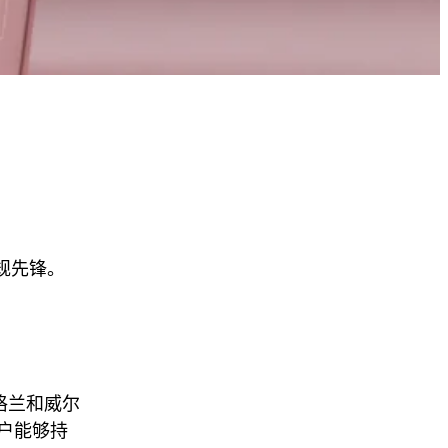
合规先锋。
格兰和威尔
户能够持