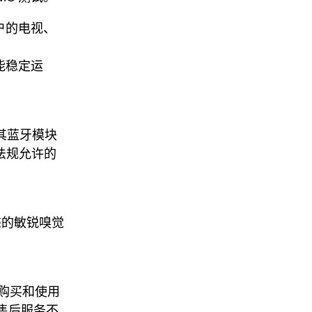
户的电视、
能稳定运
其蓝牙模块
电法规允许的
。
态的敏锐嗅觉
购买和使用
和售后服务不