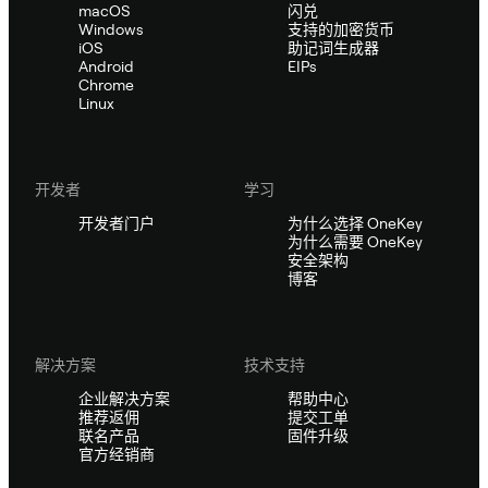
macOS
闪兑
Windows
支持的加密货币
iOS
助记词生成器
Android
EIPs
Chrome
Linux
开发者
学习
开发者门户
为什么选择 OneKey
为什么需要 OneKey
安全架构
博客
解决方案
技术支持
企业解决方案
帮助中心
推荐返佣
提交工单
联名产品
固件升级
官方经销商