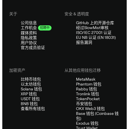
关于
安全 & 透明度
公司信息
GitHub 上的开源仓库
经过SlowMist审核
工作机会
招聘中
ISO/IEC 27001 认证
媒体资料
EU NB 认证 (EN 18031)
隐私政策
报告漏洞
用户协议
官方成员验证
加密资产
从其他应用钱包迁移
比特币钱包
MetaMask
以太坊钱包
Phantom 钱包
Solana 钱包
Rabby 钱包
XRP 钱包
Tronlink 钱包
USDT 钱包
TokenPocket
BNB 钱包
币安钱包
查看所有钱包
OKX Web3 钱包
Base 钱包 (Coinbase 钱
包)
Exodus 钱包
Trust Wallet