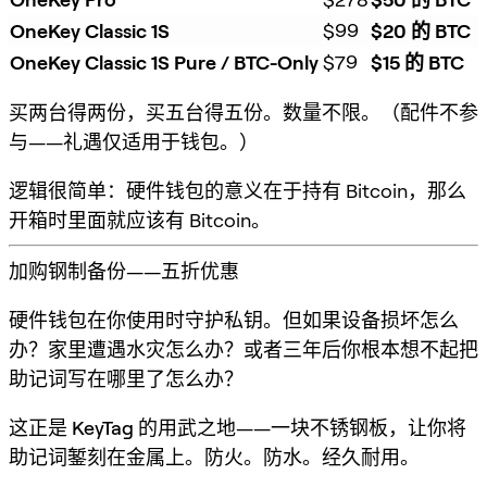
OneKey Classic 1S
$99
$20 的 BTC
OneKey Classic 1S Pure / BTC-Only
$79
$15 的 BTC
买两台得两份，买五台得五份。数量不限。（配件不参
与——礼遇仅适用于钱包。）
逻辑很简单：硬件钱包的意义在于持有 Bitcoin，那么
开箱时里面就应该有 Bitcoin。
加购钢制备份——五折优惠
硬件钱包在你使用时守护私钥。但如果设备损坏怎么
办？家里遭遇水灾怎么办？或者三年后你根本想不起把
助记词写在哪里了怎么办？
这正是
KeyTag
的用武之地——一块不锈钢板，让你将
助记词錾刻在金属上。防火。防水。经久耐用。