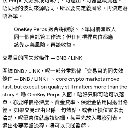
次 Perps 交易拆成可執行、可退出、可覆盤嘅流程。
唔同標的波動來源唔同，所以要先定義風險，再決定落
唔落單。
OneKey Perps 適合將觀察、下單同覆盤放入
同一個自託管工作流；但任何槓桿倉位都應
該先定義風險，再談收益。
交易目的同失效條件 — BNB / LINK
圍繞 BNB / LINK，呢一部分重點係「交易目的同失效
條件 — BNB / LINK」。core crypto markets move
fast, but execution quality still matters more than the
story。 喺 OneKey Perps 入面，唔好只睇可唔可以落
單，亦要睇價格深度、資金費率、保證金佔用同退出路
徑。 如果交易理由只係一句熱點，或者止損位置未寫
清楚，呢筆倉位就應該縮細，甚至先放入觀察列表。
退出後要覆盤流程，唔可以只睇盈虧。