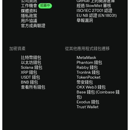
公司資訊
GitHub 上的開源倉庫
經過 SlowMist 審核
工作機會
招募中
ISO/IEC 27001 認證
媒體資料
EU NB 認證 (EN 18031)
隱私政策
舉報漏洞
用戶協議
官方成員驗證
加密資產
從其他應用程式錢包遷移
比特幣錢包
MetaMask
以太坊錢包
Phantom 錢包
Solana 錢包
Rabby 錢包
XRP 錢包
Tronlink 錢包
USDT 錢包
TokenPocket
BNB 錢包
幣安錢包
查看所有錢包
OKX Web3 錢包
Base 錢包 (Coinbase 錢
包)
Exodus 錢包
Trust Wallet