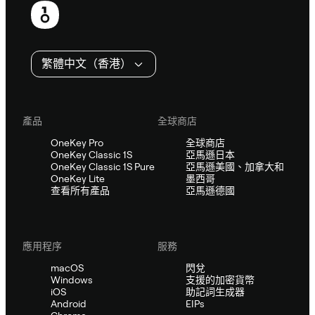
尾
繁體中文（香港）
產品
全球商店
OneKey Pro
全球商店
OneKey Classic 1S
亞馬遜日本
OneKey Classic 1S Pure
亞馬遜美國、加拿大和
OneKey Lite
墨西哥
查看所有產品
亞馬遜德國
應用程序
服務
macOS
閃兌
Windows
支援的加密貨幣
iOS
助記詞生成器
Android
EIPs