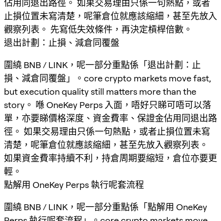
佔用同退出路徑。 如果交易理由只係一句熱點，或者
止損位置未寫清楚，呢筆倉位就應該縮細，甚至先放入
觀察列表。 先寫低失效條件，再決定槓桿倍數。
退出計劃：止損、減倉同覆盤
圍繞 BNB / LINK，呢一部分重點係「退出計劃：止
損、減倉同覆盤」。core crypto markets move fast,
but execution quality still matters more than the
story。 喺 OneKey Perps 入面，唔好只睇可唔可以落
單，亦要睇價格深度、資金費率、保證金佔用同退出路
徑。 如果交易理由只係一句熱點，或者止損位置未寫
清楚，呢筆倉位就應該縮細，甚至先放入觀察列表。
如果資金費率持續不利，持倉周期要縮短，倉位亦要更
輕。
點解用 OneKey Perps 執行呢套流程
圍繞 BNB / LINK，呢一部分重點係「點解用 OneKey
Perps 執行呢套流程」。core crypto markets move