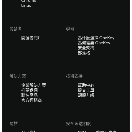
Chrome
Linux
開發者
學習
開發者門戶
為什麼選擇 OneKey
為何需要 OneKey
安全架構
部落格
解決方案
技術支持
企業解決方案
幫助中心
推薦返佣
提交工單
聯名產品
韌體升級
官方經銷商
關於
安全 & 透明度