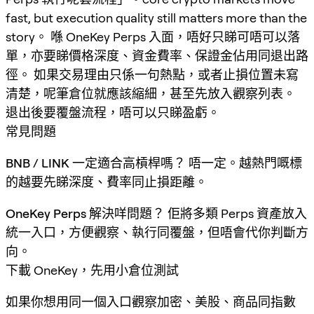
fast, but execution quality still matters more than the
story。 喺 OneKey Perps 入面，唔好只睇可唔可以落
單，亦要睇價格深度、資金費率、保證金佔用同退出路
徑。 如果交易理由只係一句熱點，或者止損位置未寫
清楚，呢筆倉位就應該縮細，甚至先放入觀察列表。
退出後要覆盤流程，唔可以只睇盈虧。
常見問題
BNB / LINK 一定適合高槓桿嗎？
唔一定。越熱門嘅標
的越要先睇深度、費率同止損距離。
OneKey Perps 解決咩問題？
佢將多類 Perps 資產放入
統一入口，方便觀察、執行同覆盤，但唔會代你判斷方
向。
下載 OneKey，先用小倉位測試
如果你想用同一個入口觀察加密、美股、商品同指數