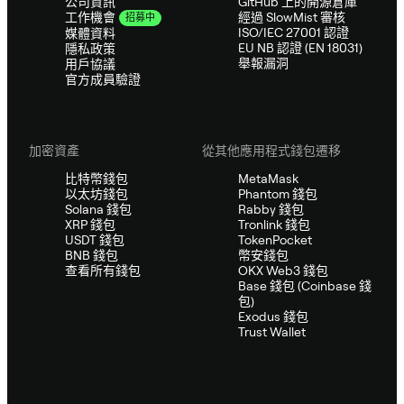
公司資訊
GitHub 上的開源倉庫
經過 SlowMist 審核
工作機會
招募中
ISO/IEC 27001 認證
媒體資料
EU NB 認證 (EN 18031)
隱私政策
舉報漏洞
用戶協議
官方成員驗證
加密資產
從其他應用程式錢包遷移
比特幣錢包
MetaMask
以太坊錢包
Phantom 錢包
Solana 錢包
Rabby 錢包
XRP 錢包
Tronlink 錢包
USDT 錢包
TokenPocket
BNB 錢包
幣安錢包
查看所有錢包
OKX Web3 錢包
Base 錢包 (Coinbase 錢
包)
Exodus 錢包
Trust Wallet