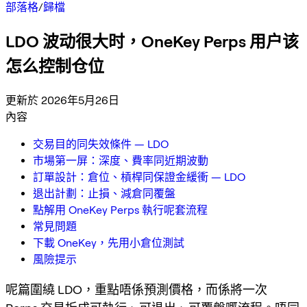
部落格
/
歸檔
LDO 波动很大时，OneKey Perps 用户该
怎么控制仓位
更新於 2026年5月26日
內容
交易目的同失效條件 — LDO
市場第一屏：深度、費率同近期波動
訂單設計：倉位、槓桿同保證金緩衝 — LDO
退出計劃：止損、減倉同覆盤
點解用 OneKey Perps 執行呢套流程
常見問題
下載 OneKey，先用小倉位測試
風險提示
呢篇圍繞 LDO，重點唔係預測價格，而係將一次