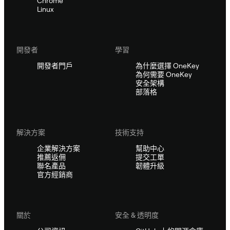
Chrome
Linux
開發者
學習
開發者門戶
為什麼選擇 OneKey
為何需要 OneKey
安全架構
部落格
解決方案
技術支持
企業解決方案
幫助中心
推薦返佣
提交工單
聯名產品
韌體升級
官方經銷商
關於
安全 & 透明度