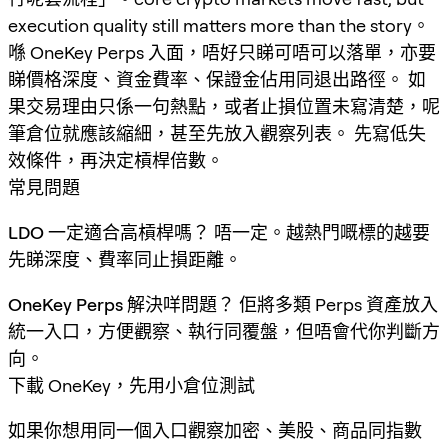
execution quality still matters more than the story。
喺 OneKey Perps 入面，唔好只睇可唔可以落單，亦要
睇價格深度、資金費率、保證金佔用同退出路徑。 如
果交易理由只係一句熱點，或者止損位置未寫清楚，呢
筆倉位就應該縮細，甚至先放入觀察列表。 先寫低失
效條件，再決定槓桿倍數。
常見問題
LDO 一定適合高槓桿嗎？
唔一定。越熱門嘅標的越要
先睇深度、費率同止損距離。
OneKey Perps 解決咩問題？
佢將多類 Perps 資產放入
統一入口，方便觀察、執行同覆盤，但唔會代你判斷方
向。
下載 OneKey，先用小倉位測試
如果你想用同一個入口觀察加密、美股、商品同指數