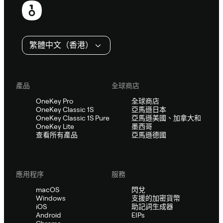
尾
繁體中文（香港）
產品
全球商店
OneKey Pro
全球商店
OneKey Classic 1S
亞馬遜日本
OneKey Classic 1S Pure
亞馬遜美國、加拿大和
OneKey Lite
墨西哥
查看所有產品
亞馬遜德國
應用程序
服務
macOS
閃兌
Windows
支援的加密貨幣
iOS
助記詞生成器
Android
EIPs