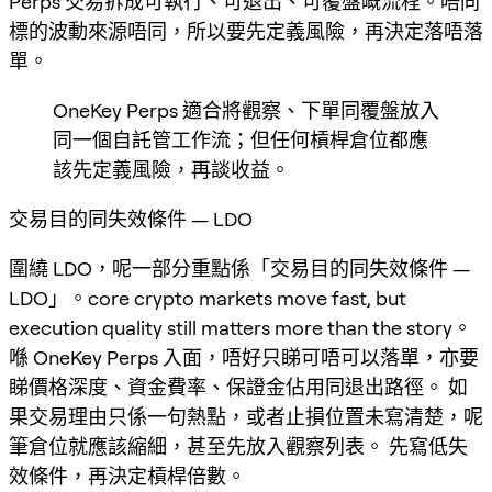
Perps 交易拆成可執行、可退出、可覆盤嘅流程。唔同
標的波動來源唔同，所以要先定義風險，再決定落唔落
單。
OneKey Perps 適合將觀察、下單同覆盤放入
同一個自託管工作流；但任何槓桿倉位都應
該先定義風險，再談收益。
交易目的同失效條件 — LDO
圍繞 LDO，呢一部分重點係「交易目的同失效條件 —
LDO」。core crypto markets move fast, but
execution quality still matters more than the story。
喺 OneKey Perps 入面，唔好只睇可唔可以落單，亦要
睇價格深度、資金費率、保證金佔用同退出路徑。 如
果交易理由只係一句熱點，或者止損位置未寫清楚，呢
筆倉位就應該縮細，甚至先放入觀察列表。 先寫低失
效條件，再決定槓桿倍數。