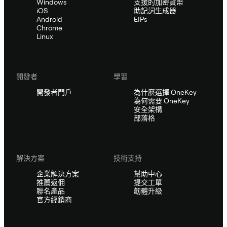
Windows
支援的加密貨幣
iOS
助記詞生成器
Android
EIPs
Chrome
Linux
開發者
學習
開發者門戶
為什麼選擇 OneKey
為何需要 OneKey
安全架構
部落格
解決方案
技術支持
企業解決方案
幫助中心
推薦返佣
提交工單
聯名產品
韌體升級
官方經銷商