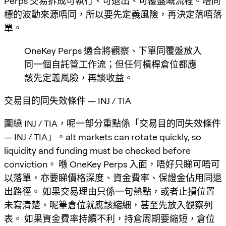
Perps 交易拆成可執行、可退出、可覆盤嘅流程。唔同
標的波動來源唔同，所以要先定義風險，再決定落唔落
單。
OneKey Perps 適合將觀察、下單同覆盤放入
同一個自託管工作流；但任何槓桿倉位都應
該先定義風險，再談收益。
交易目的同失效條件 — INJ / TIA
圍繞 INJ / TIA，呢一部分重點係「交易目的同失效條件
— INJ / TIA」。alt markets can rotate quickly, so
liquidity and funding must be checked before
conviction。 喺 OneKey Perps 入面，唔好只睇可唔可
以落單，亦要睇價格深度、資金費率、保證金佔用同退
出路徑。 如果交易理由只係一句熱點，或者止損位置
未寫清楚，呢筆倉位就應該縮細，甚至先放入觀察列
表。 如果資金費率持續不利，持倉周期要縮短，倉位