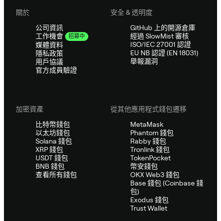
關於
安全 & 透明度
公司資訊
GitHub 上的開源倉庫
經過 SlowMist 審核
工作機會
招募中
ISO/IEC 27001 認證
媒體資料
EU NB 認證 (EN 18031)
隱私政策
舉報漏洞
用戶協議
官方成員驗證
加密資產
從其他應用程式錢包遷移
比特幣錢包
MetaMask
以太坊錢包
Phantom 錢包
Solana 錢包
Rabby 錢包
XRP 錢包
Tronlink 錢包
USDT 錢包
TokenPocket
BNB 錢包
幣安錢包
查看所有錢包
OKX Web3 錢包
Base 錢包 (Coinbase 錢
包)
Exodus 錢包
Trust Wallet