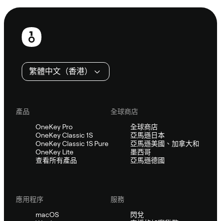
頁
尾
繁體中文（香港）
產品
全球商店
OneKey Pro
全球商店
OneKey Classic 1S
亞馬遜日本
OneKey Classic 1S Pure
亞馬遜美國、加拿大和
OneKey Lite
墨西哥
查看所有產品
亞馬遜德國
應用程序
服務
macOS
閃兌