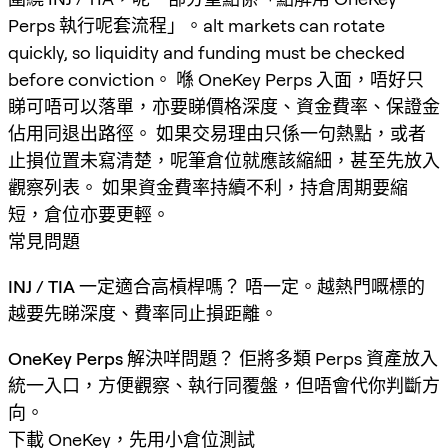
Perps 執行呢套流程」。alt markets can rotate
quickly, so liquidity and funding must be checked
before conviction。 喺 OneKey Perps 入面，唔好只
睇可唔可以落單，亦要睇價格深度、資金費率、保證金
佔用同退出路徑。 如果交易理由只係一句熱點，或者
止損位置未寫清楚，呢筆倉位就應該縮細，甚至先放入
觀察列表。 如果資金費率持續不利，持倉周期要縮
短，倉位亦要更輕。
常見問題
INJ / TIA 一定適合高槓桿嗎？
唔一定。越熱門嘅標的
越要先睇深度、費率同止損距離。
OneKey Perps 解決咩問題？
佢將多類 Perps 資產放入
統一入口，方便觀察、執行同覆盤，但唔會代你判斷方
向。
下載 OneKey，先用小倉位測試