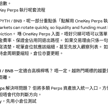
倍數。
Key Perps 執行呢套流程
/ PYTH / BNB，呢一部分重點係「點解用 OneKey Perps
ets can rotate quickly, so liquidity and funding must
conviction。 喺 OneKey Perps 入面，唔好只睇可唔可
金費率、保證金佔用同退出路徑。 如果交易理由只係一
寫清楚，呢筆倉位就應該縮細，甚至先放入觀察列表。 
持倉周期要縮短，倉位亦要更輕。
YTH / BNB 一定適合高槓桿嗎？
唔一定。越熱門嘅標的越要
距離。
erps 解決咩問題？
佢將多類 Perps 資產放入統一入口，
但唔會代你判斷方向。
Key，先用小倉位測試