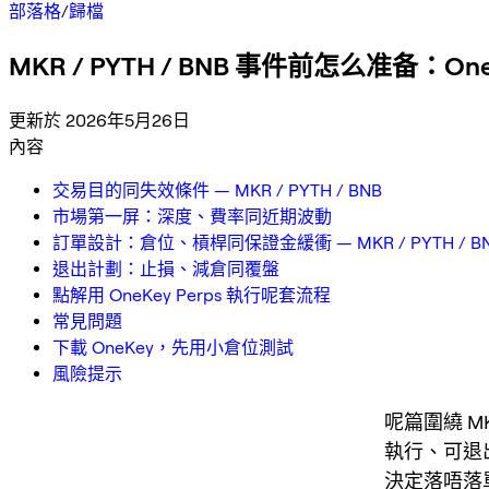
部落格
/
歸檔
MKR / PYTH / BNB 事件前怎么准备：On
更新於 2026年5月26日
內容
交易目的同失效條件 — MKR / PYTH / BNB
市場第一屏：深度、費率同近期波動
訂單設計：倉位、槓桿同保證金緩衝 — MKR / PYTH / B
退出計劃：止損、減倉同覆盤
點解用 OneKey Perps 執行呢套流程
常見問題
下載 OneKey，先用小倉位測試
風險提示
呢篇圍繞 MK
執行、可退
決定落唔落