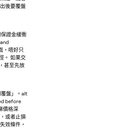
退出後要覆盤
桿同保證金緩衝
 and
ps 入面，唔好只
徑。 如果交
，甚至先放
覆盤」。alt
ed before
要睇價格深
點，或者止損
低失效條件，