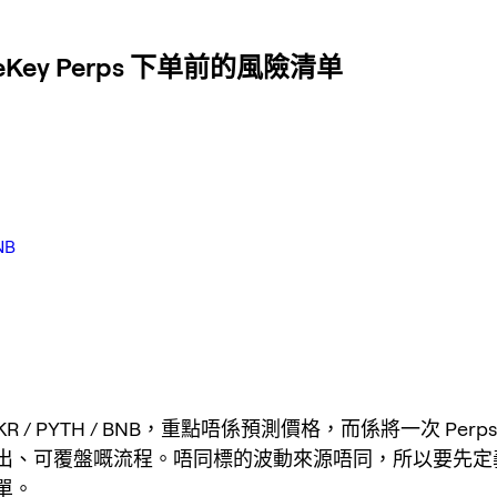
eKey Perps 下单前的風險清单
NB
R / PYTH / BNB，重點唔係預測價格，而係將一次 Per
出、可覆盤嘅流程。唔同標的波動來源唔同，所以要先定
單。