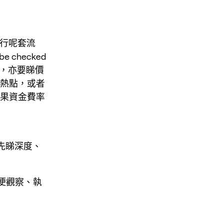
 執行呢套流
 be checked
以落單，亦要睇價
句熱點，或者
如果資金費率
先睇深度、
方便觀察、執