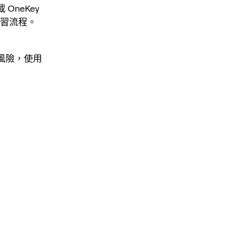
OneKey
倉位熟習流程。
倉風險，使用