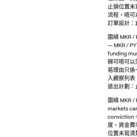
止損位置未
流程，唔可
訂單設計：倉位
圍繞 MKR
— MKR / PYT
funding m
睇可唔可以
易理由只係
入觀察列表
退出計劃：
圍繞 MKR
markets can
convict
度、資金費
位置未寫清