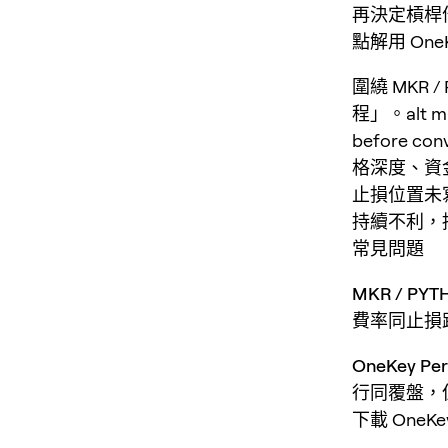
再決定槓桿
點解用 One
圍繞 MKR 
程」。alt mark
before 
格深度、資
止損位置未
持續不利，
常見問題
MKR / P
費率同止損
OneKey P
行同覆盤，
下載 One