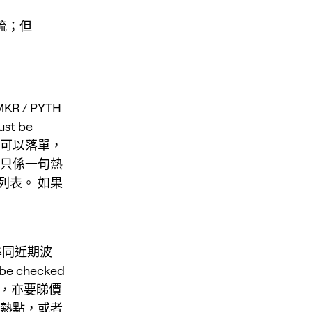
作流；但
 / PYTH
ust be
睇可唔可以落單，
由只係一句熱
列表。 如果
費率同近期波
 be checked
以落單，亦要睇價
句熱點，或者