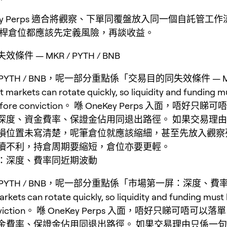
Key Perps 適合將觀察、下單同覆盤放入同一個自託管工
桿倉位都應該先定義風險，再談收益。
件 — MKR / PYTH / BNB
/ PYTH / BNB，呢一部分重點係「交易目的同失效條件 — MKR
markets can rotate quickly, so liquidity and funding m
before conviction。 喺 OneKey Perps 入面，唔好只
深度、資金費率、保證金佔用同退出路徑。 如果交易理
損位置未寫清楚，呢筆倉位就應該縮細，甚至先放入觀察
續不利，持倉周期要縮短，倉位亦要更輕。
：深度、費率同近期波動
 / PYTH / BNB，呢一部分重點係「市場第一屏：深度、
ets can rotate quickly, so liquidity and funding must
conviction。 喺 OneKey Perps 入面，唔好只睇可唔可
金費率、保證金佔用同退出路徑。 如果交易理由只係一