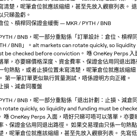
寫清楚，呢筆倉位就應該縮細，甚至先放入觀察列表。 
以只睇盈虧。
、槓桿同保證金緩衝 — MKR / PYTH / BNB
 / PYTH / BNB，呢一部分重點係「訂單設計：倉位、槓
H / BNB」。alt markets can rotate quickly, so liquidity
ust be checked before conviction。 喺 OneKey Per
落單，亦要睇價格深度、資金費率、保證金佔用同退出路
一句熱點，或者止損位置未寫清楚，呢筆倉位就應該縮細
。 第一筆訂單更似執行質量測試，唔係證明方向正確。
止損、減倉同覆盤
 / PYTH / BNB，呢一部分重點係「退出計劃：止損、減倉同
 rotate quickly, so liquidity and funding must be check
ion。 喺 OneKey Perps 入面，唔好只睇可唔可以落單，亦
率、保證金佔用同退出路徑。 如果交易理由只係一句熱
楚，呢筆倉位就應該縮細，甚至先放入觀察列表。 先寫