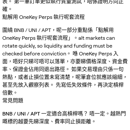
表。 第一筆訂單更似執行質量測試，唔係證明方向正
確。
點解用 OneKey Perps 執行呢套流程
圍繞 BNB / UNI / APT，呢一部分重點係「點解用
OneKey Perps 執行呢套流程」。alt markets can
rotate quickly, so liquidity and funding must be
checked before conviction。 喺 OneKey Perps 入
面，唔好只睇可唔可以落單，亦要睇價格深度、資金費
率、保證金佔用同退出路徑。 如果交易理由只係一句
熱點，或者止損位置未寫清楚，呢筆倉位就應該縮細，
甚至先放入觀察列表。 先寫低失效條件，再決定槓桿
倍數。
常見問題
BNB / UNI / APT 一定適合高槓桿嗎？
唔一定。越熱門
嘅標的越要先睇深度、費率同止損距離。