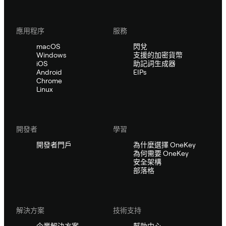
應用程序
服務
macOS
閃兌
Windows
支援的加密貨幣
iOS
助記詞生成器
Android
EIPs
Chrome
Linux
開發者
學習
開發者門戶
為什麼選擇 OneKey
為何需要 OneKey
安全架構
部落格
解決方案
技術支持
企業解決方案
幫助中心