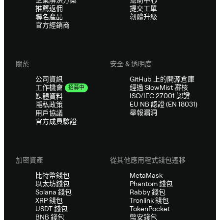
推薦返佣
提交工單
聯名產品
韌體升級
官方經銷商
關於
安全 & 透明度
公司資訊
GitHub 上的開源倉庫
經過 SlowMist 審核
工作機會
招募中
ISO/IEC 27001 認證
媒體資料
EU NB 認證 (EN 18031)
隱私政策
舉報漏洞
用戶協議
官方成員驗證
加密資產
從其他應用程式錢包遷移
比特幣錢包
MetaMask
以太坊錢包
Phantom 錢包
Solana 錢包
Rabby 錢包
XRP 錢包
Tronlink 錢包
USDT 錢包
TokenPocket
BNB 錢包
幣安錢包