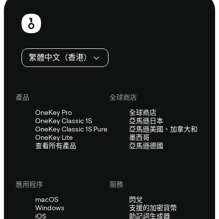
頁
尾
繁體中文（香港）
產品
全球商店
OneKey Pro
全球商店
OneKey Classic 1S
亞馬遜日本
OneKey Classic 1S Pure
亞馬遜美國、加拿大和
OneKey Lite
墨西哥
查看所有產品
亞馬遜德國
應用程序
服務
macOS
閃兌
Windows
支援的加密貨幣
iOS
助記詞生成器