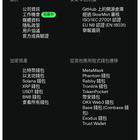
公司資訊
GitHub 上的開源倉庫
經過 SlowMist 審核
工作機會
招募中
ISO/IEC 27001 認證
媒體資料
EU NB 認證 (EN 18031)
隱私政策
舉報漏洞
用戶協議
官方成員驗證
加密資產
從其他應用程式錢包遷移
比特幣錢包
MetaMask
以太坊錢包
Phantom 錢包
Solana 錢包
Rabby 錢包
XRP 錢包
Tronlink 錢包
USDT 錢包
TokenPocket
BNB 錢包
幣安錢包
查看所有錢包
OKX Web3 錢包
Base 錢包 (Coinbase 錢
包)
Exodus 錢包
Trust Wallet