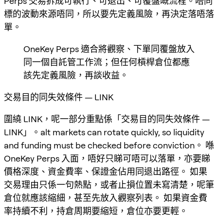
Perps 交易拆成可執行、可退出、可覆盤嘅流程。唔同
標的波動來源唔同，所以要先定義風險，再決定落唔落
單。
OneKey Perps 適合將觀察、下單同覆盤放入
同一個自託管工作流；但任何槓桿倉位都應
該先定義風險，再談收益。
交易目的同失效條件 — LINK
圍繞 LINK，呢一部分重點係「交易目的同失效條件 —
LINK」。alt markets can rotate quickly, so liquidity
and funding must be checked before conviction。 喺
OneKey Perps 入面，唔好只睇可唔可以落單，亦要睇
價格深度、資金費率、保證金佔用同退出路徑。 如果
交易理由只係一句熱點，或者止損位置未寫清楚，呢筆
倉位就應該縮細，甚至先放入觀察列表。 如果資金費
率持續不利，持倉周期要縮短，倉位亦要更輕。