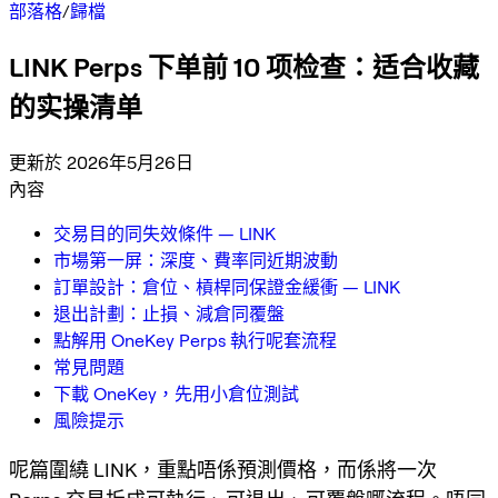
部落格
/
歸檔
LINK Perps 下单前 10 项检查：适合收藏
的实操清单
更新於 2026年5月26日
內容
交易目的同失效條件 — LINK
市場第一屏：深度、費率同近期波動
訂單設計：倉位、槓桿同保證金緩衝 — LINK
退出計劃：止損、減倉同覆盤
點解用 OneKey Perps 執行呢套流程
常見問題
下載 OneKey，先用小倉位測試
風險提示
呢篇圍繞 LINK，重點唔係預測價格，而係將一次