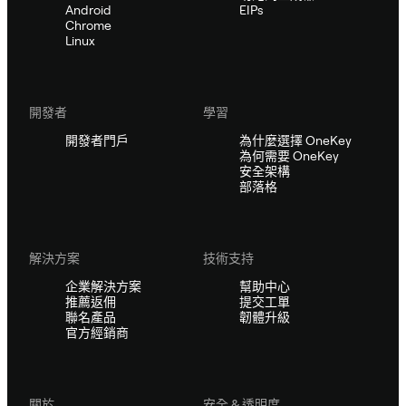
Android
EIPs
Chrome
Linux
開發者
學習
開發者門戶
為什麼選擇 OneKey
為何需要 OneKey
安全架構
部落格
解決方案
技術支持
企業解決方案
幫助中心
推薦返佣
提交工單
聯名產品
韌體升級
官方經銷商
關於
安全 & 透明度