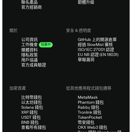
聯名產品
韌體升級
官方經銷商
關於
安全 & 透明度
公司資訊
GitHub 上的開源倉庫
經過 SlowMist 審核
工作機會
招募中
ISO/IEC 27001 認證
媒體資料
EU NB 認證 (EN 18031)
隱私政策
舉報漏洞
用戶協議
官方成員驗證
加密資產
從其他應用程式錢包遷移
比特幣錢包
MetaMask
以太坊錢包
Phantom 錢包
Solana 錢包
Rabby 錢包
XRP 錢包
Tronlink 錢包
USDT 錢包
TokenPocket
BNB 錢包
幣安錢包
查看所有錢包
OKX Web3 錢包