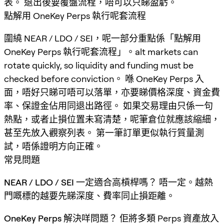
表。 退出後要覆盤流程，唔可以只睇盈虧。
點解用 OneKey Perps 執行呢套流程
圍繞 NEAR / LDO / SEI，呢一部分重點係「點解用
OneKey Perps 執行呢套流程」。alt markets can
rotate quickly, so liquidity and funding must be
checked before conviction。 喺 OneKey Perps 入
面，唔好只睇可唔可以落單，亦要睇價格深度、資金費
率、保證金佔用同退出路徑。 如果交易理由只係一句
熱點，或者止損位置未寫清楚，呢筆倉位就應該縮細，
甚至先放入觀察列表。 第一筆訂單更似執行質量測
試，唔係證明方向正確。
常見問題
NEAR / LDO / SEI 一定適合高槓桿嗎？
唔一定。越熱
門嘅標的越要先睇深度、費率同止損距離。
OneKey Perps 解決咩問題？
佢將多類 Perps 資產放入