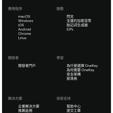
應用程序
服務
macOS
閃兌
Windows
支援的加密貨幣
iOS
助記詞生成器
Android
EIPs
Chrome
Linux
開發者
學習
開發者門戶
為什麼選擇 OneKey
為何需要 OneKey
安全架構
部落格
解決方案
技術支持
企業解決方案
幫助中心
推薦返佣
提交工單