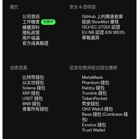
關於
安全 & 透明度
公司資訊
GitHub 上的開源倉庫
經過 SlowMist 審核
工作機會
招募中
ISO/IEC 27001 認證
媒體資料
EU NB 認證 (EN 18031)
隱私政策
舉報漏洞
用戶協議
官方成員驗證
加密資產
從其他應用程式錢包遷移
比特幣錢包
MetaMask
以太坊錢包
Phantom 錢包
Solana 錢包
Rabby 錢包
XRP 錢包
Tronlink 錢包
USDT 錢包
TokenPocket
BNB 錢包
幣安錢包
查看所有錢包
OKX Web3 錢包
Base 錢包 (Coinbase 錢
包)
Exodus 錢包
Trust Wallet