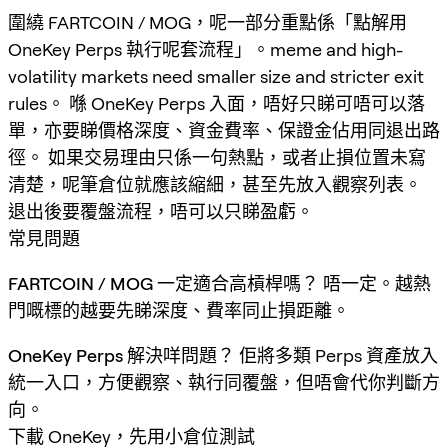
圍繞 FARTCOIN / MOG，呢一部分重點係「點解用
OneKey Perps 執行呢套流程」。meme and high-
volatility markets need smaller size and stricter exit
rules。 喺 OneKey Perps 入面，唔好只睇可唔可以落
單，亦要睇價格深度、資金費率、保證金佔用同退出路
徑。 如果交易理由只係一句熱點，或者止損位置未寫
清楚，呢筆倉位就應該縮細，甚至先放入觀察列表。
退出後要覆盤流程，唔可以只睇盈虧。
常見問題
FARTCOIN / MOG 一定適合高槓桿嗎？
唔一定。越熱
門嘅標的越要先睇深度、費率同止損距離。
OneKey Perps 解決咩問題？
佢將多類 Perps 資產放入
統一入口，方便觀察、執行同覆盤，但唔會代你判斷方
向。
下載 OneKey，先用小倉位測試