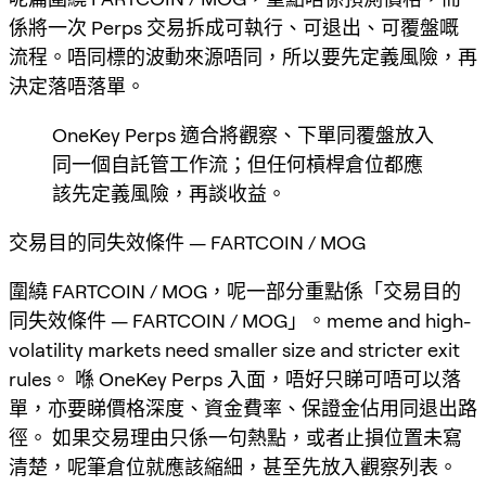
係將一次 Perps 交易拆成可執行、可退出、可覆盤嘅
流程。唔同標的波動來源唔同，所以要先定義風險，再
決定落唔落單。
OneKey Perps 適合將觀察、下單同覆盤放入
同一個自託管工作流；但任何槓桿倉位都應
該先定義風險，再談收益。
交易目的同失效條件 — FARTCOIN / MOG
圍繞 FARTCOIN / MOG，呢一部分重點係「交易目的
同失效條件 — FARTCOIN / MOG」。meme and high-
volatility markets need smaller size and stricter exit
rules。 喺 OneKey Perps 入面，唔好只睇可唔可以落
單，亦要睇價格深度、資金費率、保證金佔用同退出路
徑。 如果交易理由只係一句熱點，或者止損位置未寫
清楚，呢筆倉位就應該縮細，甚至先放入觀察列表。