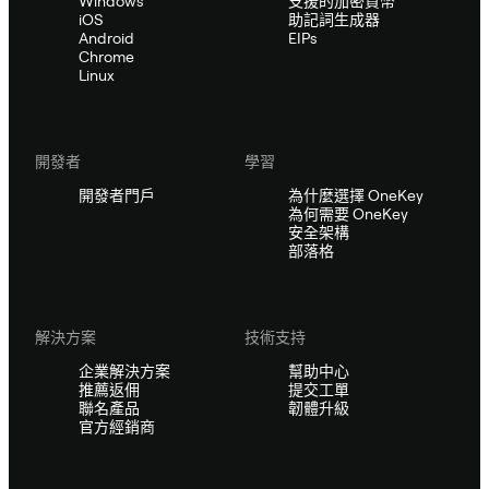
Windows
支援的加密貨幣
iOS
助記詞生成器
Android
EIPs
Chrome
Linux
開發者
學習
開發者門戶
為什麼選擇 OneKey
為何需要 OneKey
安全架構
部落格
解決方案
技術支持
企業解決方案
幫助中心
推薦返佣
提交工單
聯名產品
韌體升級
官方經銷商