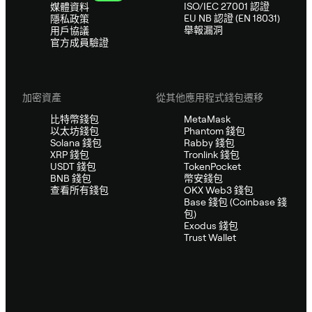
ISO/IEC 27001 認證
媒體資料
EU NB 認證 (EN 18031)
隱私政策
舉報漏洞
用戶協議
官方成員驗證
加密資產
從其他應用程式錢包遷移
比特幣錢包
MetaMask
以太坊錢包
Phantom 錢包
Solana 錢包
Rabby 錢包
XRP 錢包
Tronlink 錢包
USDT 錢包
TokenPocket
BNB 錢包
幣安錢包
查看所有錢包
OKX Web3 錢包
Base 錢包 (Coinbase 錢
包)
Exodus 錢包
Trust Wallet