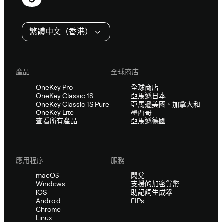
尾
繁體中文（香港）
產品
全球商店
OneKey Pro
全球商店
OneKey Classic 1S
亞馬遜日本
OneKey Classic 1S Pure
亞馬遜美國、加拿大和
OneKey Lite
墨西哥
查看所有產品
亞馬遜德國
應用程序
服務
macOS
閃兌
Windows
支援的加密貨幣
iOS
助記詞生成器
Android
EIPs
Chrome
Linux