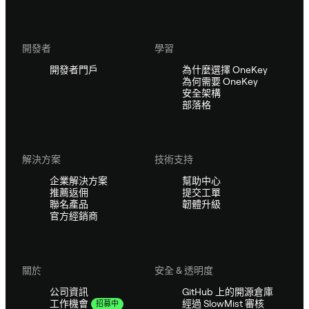
開發者
學習
開發者門戶
為什麼選擇 OneKey
為何需要 OneKey
安全架構
部落格
解決方案
技術支持
企業解決方案
幫助中心
推薦返佣
提交工單
聯名產品
韌體升級
官方經銷商
關於
安全 & 透明度
公司資訊
GitHub 上的開源倉庫
經過 SlowMist 審核
工作機會
招募中