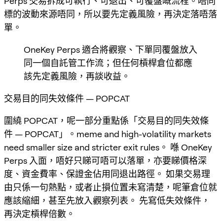
Perps 交易拆成可執行、可退出、可覆盤嘅流程。唔同
標的波動來源唔同，所以要先定義風險，再決定落唔落
單。
OneKey Perps 適合將觀察、下單同覆盤放入
同一個自託管工作流；但任何槓桿倉位都應
該先定義風險，再談收益。
交易目的同失效條件 — POPCAT
圍繞 POPCAT，呢一部分重點係「交易目的同失效條
件 — POPCAT」。meme and high-volatility markets
need smaller size and stricter exit rules。 喺 OneKey
Perps 入面，唔好只睇可唔可以落單，亦要睇價格深
度、資金費率、保證金佔用同退出路徑。 如果交易理
由只係一句熱點，或者止損位置未寫清楚，呢筆倉位就
應該縮細，甚至先放入觀察列表。 先寫低失效條件，
再決定槓桿倍數。