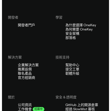
開發者
學習
開發者門戶
為什麼選擇 OneKey
為何需要 OneKey
安全架構
部落格
解決方案
技術支持
企業解決方案
幫助中心
推薦返佣
提交工單
聯名產品
韌體升級
官方經銷商
關於
安全 & 透明度
公司資訊
GitHub 上的開源倉庫
經過 SlowMist 審核
工作機會
招募中