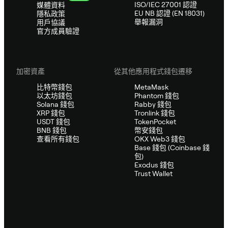
ISO/IEC 27001 認證
媒體資料
EU NB 認證 (EN 18031)
隱私政策
舉報漏洞
用戶協議
官方成員驗證
加密資產
從其他應用程式錢包遷移
比特幣錢包
MetaMask
以太坊錢包
Phantom 錢包
Solana 錢包
Rabby 錢包
XRP 錢包
Tronlink 錢包
USDT 錢包
TokenPocket
BNB 錢包
幣安錢包
查看所有錢包
OKX Web3 錢包
Base 錢包 (Coinbase 錢
包)
Exodus 錢包
Trust Wallet