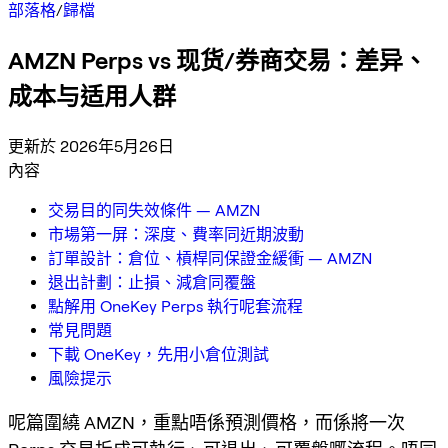
部落格
/
歸檔
AMZN Perps vs 现货/券商交易：差异、
成本与适用人群
更新於 2026年5月26日
內容
交易目的同失效條件 — AMZN
市場第一屏：深度、費率同近期波動
訂單設計：倉位、槓桿同保證金緩衝 — AMZN
退出計劃：止損、減倉同覆盤
點解用 OneKey Perps 執行呢套流程
常見問題
下載 OneKey，先用小倉位測試
風險提示
呢篇圍繞 AMZN，重點唔係預測價格，而係將一次