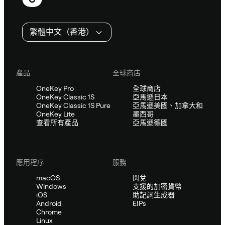
尾
繁體中文（香港）
產品
全球商店
OneKey Pro
全球商店
OneKey Classic 1S
亞馬遜日本
OneKey Classic 1S Pure
亞馬遜美國、加拿大和
OneKey Lite
墨西哥
查看所有產品
亞馬遜德國
應用程序
服務
macOS
閃兌
Windows
支援的加密貨幣
iOS
助記詞生成器
Android
EIPs
Chrome
Linux