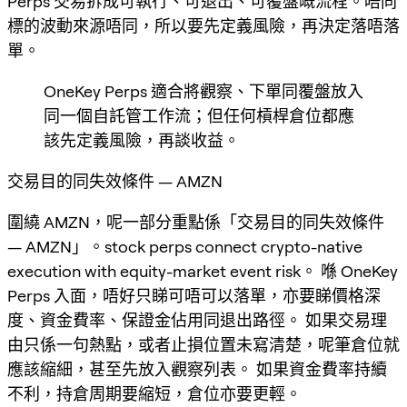
Perps 交易拆成可執行、可退出、可覆盤嘅流程。唔同
標的波動來源唔同，所以要先定義風險，再決定落唔落
單。
OneKey Perps 適合將觀察、下單同覆盤放入
同一個自託管工作流；但任何槓桿倉位都應
該先定義風險，再談收益。
交易目的同失效條件 — AMZN
圍繞 AMZN，呢一部分重點係「交易目的同失效條件
— AMZN」。stock perps connect crypto-native
execution with equity-market event risk。 喺 OneKey
Perps 入面，唔好只睇可唔可以落單，亦要睇價格深
度、資金費率、保證金佔用同退出路徑。 如果交易理
由只係一句熱點，或者止損位置未寫清楚，呢筆倉位就
應該縮細，甚至先放入觀察列表。 如果資金費率持續
不利，持倉周期要縮短，倉位亦要更輕。