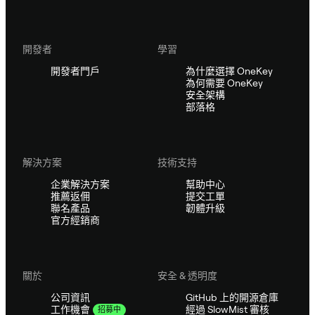
開發者
學習
開發者門戶
為什麼選擇 OneKey
為何需要 OneKey
安全架構
部落格
解決方案
技術支持
企業解決方案
幫助中心
推薦返佣
提交工單
聯名產品
韌體升級
官方經銷商
關於
安全 & 透明度
公司資訊
GitHub 上的開源倉庫
經過 SlowMist 審核
工作機會
招募中