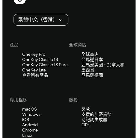
尾
繁體中文（香港）
產品
全球商店
OneKey Pro
全球商店
OneKey Classic 1S
亞馬遜日本
OneKey Classic 1S Pure
亞馬遜美國、加拿大和
OneKey Lite
墨西哥
查看所有產品
亞馬遜德國
應用程序
服務
macOS
閃兌
Windows
支援的加密貨幣
iOS
助記詞生成器
Android
EIPs
Chrome
Linux