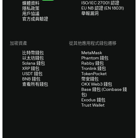
ISO/IEC 27001 認證
媒體資料
EU NB 認證 (EN 18031)
隱私政策
舉報漏洞
用戶協議
官方成員驗證
加密資產
從其他應用程式錢包遷移
比特幣錢包
MetaMask
以太坊錢包
Phantom 錢包
Solana 錢包
Rabby 錢包
XRP 錢包
Tronlink 錢包
USDT 錢包
TokenPocket
BNB 錢包
幣安錢包
查看所有錢包
OKX Web3 錢包
Base 錢包 (Coinbase 錢
包)
Exodus 錢包
Trust Wallet