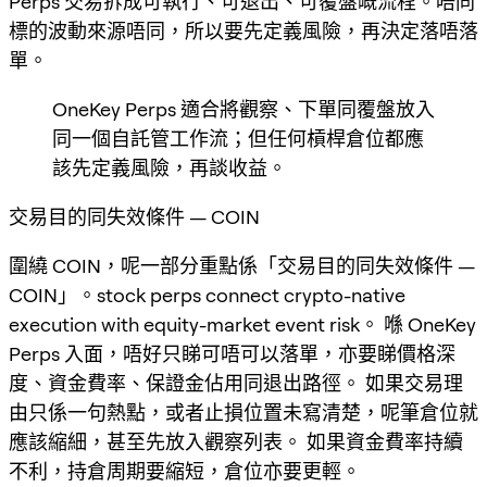
Perps 交易拆成可執行、可退出、可覆盤嘅流程。唔同
標的波動來源唔同，所以要先定義風險，再決定落唔落
單。
OneKey Perps 適合將觀察、下單同覆盤放入
同一個自託管工作流；但任何槓桿倉位都應
該先定義風險，再談收益。
交易目的同失效條件 — COIN
圍繞 COIN，呢一部分重點係「交易目的同失效條件 —
COIN」。stock perps connect crypto-native
execution with equity-market event risk。 喺 OneKey
Perps 入面，唔好只睇可唔可以落單，亦要睇價格深
度、資金費率、保證金佔用同退出路徑。 如果交易理
由只係一句熱點，或者止損位置未寫清楚，呢筆倉位就
應該縮細，甚至先放入觀察列表。 如果資金費率持續
不利，持倉周期要縮短，倉位亦要更輕。