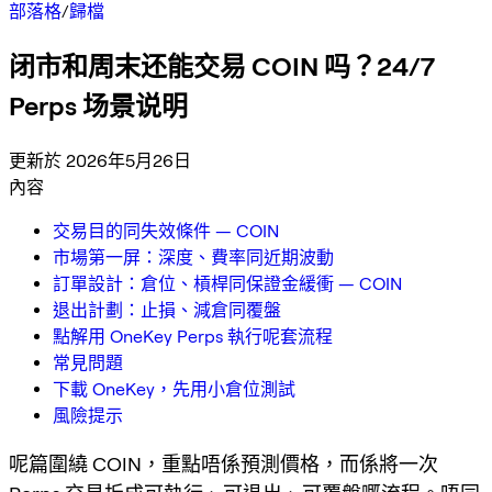
部落格
/
歸檔
闭市和周末还能交易 COIN 吗？24/7
Perps 场景说明
更新於 2026年5月26日
內容
交易目的同失效條件 — COIN
市場第一屏：深度、費率同近期波動
訂單設計：倉位、槓桿同保證金緩衝 — COIN
退出計劃：止損、減倉同覆盤
點解用 OneKey Perps 執行呢套流程
常見問題
下載 OneKey，先用小倉位測試
風險提示
呢篇圍繞 COIN，重點唔係預測價格，而係將一次