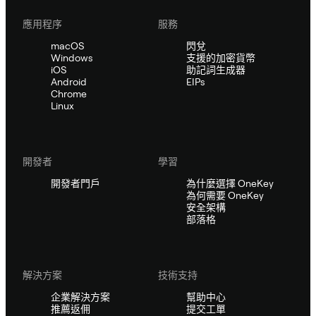
應用程序
服務
macOS
閃兌
Windows
支援的加密貨幣
iOS
助記詞生成器
Android
EIPs
Chrome
Linux
開發者
學習
開發者門戶
為什麼選擇 OneKey
為何需要 OneKey
安全架構
部落格
解決方案
技術支持
企業解決方案
幫助中心
推薦返佣
提交工單