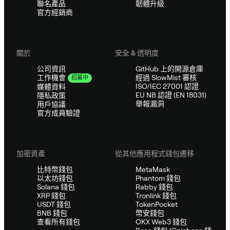
聯名產品
韌體升級
官方經銷商
關於
安全 & 透明度
公司資訊
GitHub 上的開源倉庫
經過 SlowMist 審核
工作機會
招募中
ISO/IEC 27001 認證
媒體資料
EU NB 認證 (EN 18031)
隱私政策
舉報漏洞
用戶協議
官方成員驗證
加密資產
從其他應用程式錢包遷移
比特幣錢包
MetaMask
以太坊錢包
Phantom 錢包
Solana 錢包
Rabby 錢包
XRP 錢包
Tronlink 錢包
USDT 錢包
TokenPocket
BNB 錢包
幣安錢包
查看所有錢包
OKX Web3 錢包