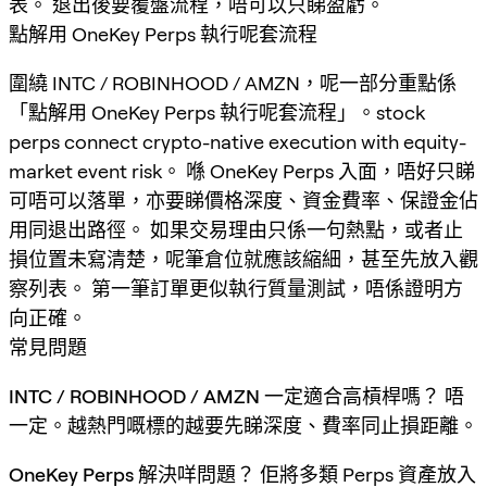
表。 退出後要覆盤流程，唔可以只睇盈虧。
點解用 OneKey Perps 執行呢套流程
圍繞 INTC / ROBINHOOD / AMZN，呢一部分重點係
「點解用 OneKey Perps 執行呢套流程」。stock
perps connect crypto-native execution with equity-
market event risk。 喺 OneKey Perps 入面，唔好只睇
可唔可以落單，亦要睇價格深度、資金費率、保證金佔
用同退出路徑。 如果交易理由只係一句熱點，或者止
損位置未寫清楚，呢筆倉位就應該縮細，甚至先放入觀
察列表。 第一筆訂單更似執行質量測試，唔係證明方
向正確。
常見問題
INTC / ROBINHOOD / AMZN 一定適合高槓桿嗎？
唔
一定。越熱門嘅標的越要先睇深度、費率同止損距離。
OneKey Perps 解決咩問題？
佢將多類 Perps 資產放入