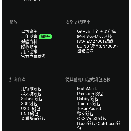
關於
安全 & 透明度
公司資訊
GitHub 上的開源倉庫
經過 SlowMist 審核
工作機會
招募中
ISO/IEC 27001 認證
媒體資料
EU NB 認證 (EN 18031)
隱私政策
舉報漏洞
用戶協議
官方成員驗證
加密資產
從其他應用程式錢包遷移
比特幣錢包
MetaMask
以太坊錢包
Phantom 錢包
Solana 錢包
Rabby 錢包
XRP 錢包
Tronlink 錢包
USDT 錢包
TokenPocket
BNB 錢包
幣安錢包
查看所有錢包
OKX Web3 錢包
Base 錢包 (Coinbase 錢
包)