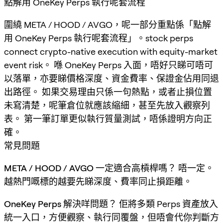
點解用 OneKey Perps 執行呢套流程
圍繞 META / HOOD / AVGO，呢一部分重點係「點解
用 OneKey Perps 執行呢套流程」。stock perps
connect crypto-native execution with equity-market
event risk。 喺 OneKey Perps 入面，唔好只睇可唔可
以落單，亦要睇價格深度、資金費率、保證金佔用同退
出路徑。 如果交易理由只係一句熱點，或者止損位置
未寫清楚，呢筆倉位就應該縮細，甚至先放入觀察列
表。 第一筆訂單更似執行質量測試，唔係證明方向正
確。
常見問題
META / HOOD / AVGO 一定適合高槓桿嗎？
唔一定。
越熱門嘅標的越要先睇深度、費率同止損距離。
OneKey Perps 解決咩問題？
佢將多類 Perps 資產放入
統一入口，方便觀察、執行同覆盤，但唔會代你判斷方