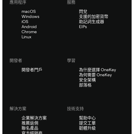
應用程序
服務
macOS
閃兌
Windows
支援的加密貨幣
iOS
助記詞生成器
Android
EIPs
Chrome
Linux
開發者
學習
開發者門戶
為什麼選擇 OneKey
為何需要 OneKey
安全架構
部落格
解決方案
技術支持
企業解決方案
幫助中心
推薦返佣
提交工單
聯名產品
韌體升級
官方經銷商