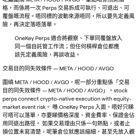
格，而係將一次 Perps 交易拆成可執行、可退出、可
覆盤嘅流程。唔同標的波動來源唔同，所以要先定義風
險，再決定落唔落單。
OneKey Perps 適合將觀察、下單同覆盤放入
同一個自託管工作流；但任何槓桿倉位都應
該先定義風險，再談收益。
交易目的同失效條件 — META / HOOD / AVGO
圍繞 META / HOOD / AVGO，呢一部分重點係「交易
目的同失效條件 — META / HOOD / AVGO」。stock
perps connect crypto-native execution with equity-
market event risk。 喺 OneKey Perps 入面，唔好只睇
可唔可以落單，亦要睇價格深度、資金費率、保證金佔
用同退出路徑。 如果交易理由只係一句熱點，或者止
損位置未寫清楚，呢筆倉位就應該縮細，甚至先放入觀