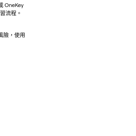
OneKey
倉位熟習流程。
倉風險，使用