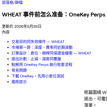
部落格
/
歸檔
WHEAT 事件前怎么准备：OneKey Per
更新於 2026年5月26日
內容
交易目的同失效條件 — WHEAT
市場第一屏：深度、費率同近期波動
訂單設計：倉位、槓桿同保證金緩衝 — WHEAT
退出計劃：止損、減倉同覆盤
點解用 OneKey Perps 執行呢套流程
常見問題
下載 OneKey，先用小倉位測試
風險提示
呢篇圍繞 W
退出、可覆
落單。