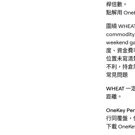
桿倍數。
點解用 One
圍繞 WHE
commodity a
weekend
度、資金費
位置未寫清
不利，持倉
常見問題
WHEAT 
距離。
OneKey P
行同覆盤，
下載 One