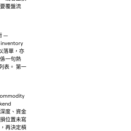
後要覆盤流
 —
inventory
可唔可以落單，亦
只係一句熱
列表。 第一
modity
ekend
價格深度、資金
止損位置未寫
件，再決定槓