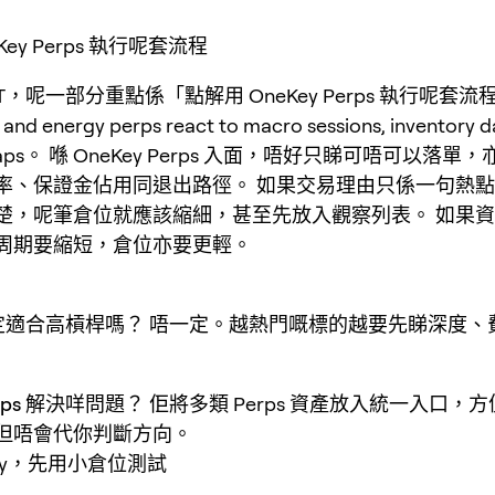
Key Perps 執行呢套流程
AT，呢一部分重點係「點解用 OneKey Perps 執行呢套流
nd energy perps react to macro sessions, inventory d
 gaps。 喺 OneKey Perps 入面，唔好只睇可唔可以落
率、保證金佔用同退出路徑。 如果交易理由只係一句熱
楚，呢筆倉位就應該縮細，甚至先放入觀察列表。 如果
周期要縮短，倉位亦要更輕。
一定適合高槓桿嗎？
唔一定。越熱門嘅標的越要先睇深度、
erps 解決咩問題？
佢將多類 Perps 資產放入統一入口，
但唔會代你判斷方向。
Key，先用小倉位測試