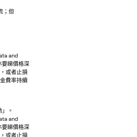
作流；但
。
ata and
單，亦要睇價格深
點，或者止損
資金費率持續
動」。
ata and
單，亦要睇價格深
點，或者止損