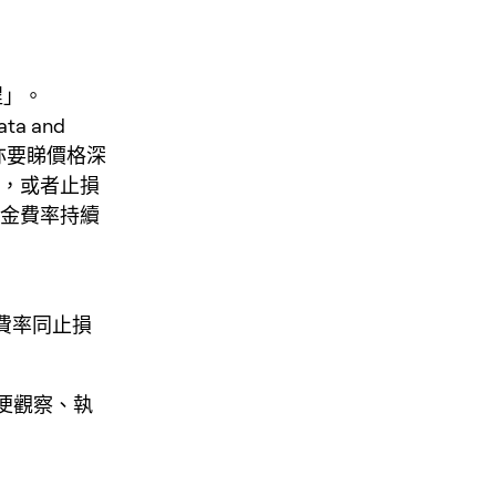
程」。
ata and
單，亦要睇價格深
點，或者止損
資金費率持續
費率同止損
方便觀察、執