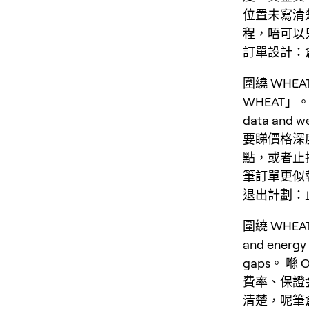
位置未寫清
程，唔可以
訂單設計：倉
圍繞 WH
WHEAT」。com
data and
要睇價格深
點，或者止
筆訂單更似
退出計劃：
圍繞 WHE
and energy 
gaps。 
費率、保證
清楚，呢筆