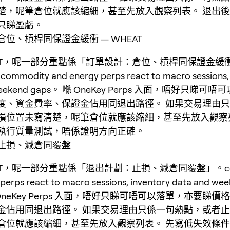
楚，呢筆倉位就應該縮細，甚至先放入觀察列表。 退出
只睇盈虧。
位、槓桿同保證金緩衝 — WHEAT
EAT，呢一部分重點係「訂單設計：倉位、槓桿同保證金緩衝
modity and energy perps react to macro sessions, 
 weekend gaps。 喺 OneKey Perps 入面，唔好只睇
度、資金費率、保證金佔用同退出路徑。 如果交易理由
損位置未寫清楚，呢筆倉位就應該縮細，甚至先放入觀察
執行質量測試，唔係證明方向正確。
止損、減倉同覆盤
AT，呢一部分重點係「退出計劃：止損、減倉同覆盤」。com
perps react to macro sessions, inventory data and we
喺 OneKey Perps 入面，唔好只睇可唔可以落單，亦要睇
金佔用同退出路徑。 如果交易理由只係一句熱點，或者
倉位就應該縮細，甚至先放入觀察列表。 先寫低失效條